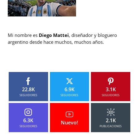
Mi nombre es
Diego Mattei
, diseñador y bloguero
argentino desde hace muchos, muchos años.
22.8K
6.9K
3.1K
SEGUIDORES
SEGUIDORES
SEGUIDORES
6.3K
2.1K
Nuevo!
SEGUIDORES
PUBLICACIONES