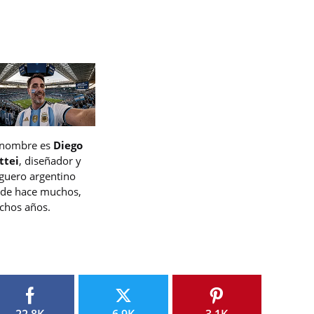
 nombre es
Diego
ttei
, diseñador y
guero argentino
de hace muchos,
hos años.
22.8K
6.9K
3.1K