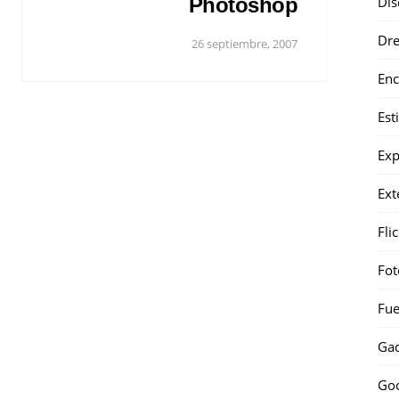
Photoshop
Dis
Dr
26 septiembre, 2007
Enc
Est
Exp
Ext
Fli
Fot
Fue
Gad
Go