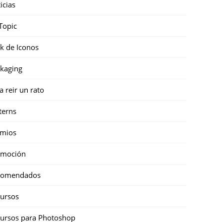
icias
Topic
k de Iconos
kaging
a reir un rato
terns
emios
omoción
comendados
ursos
ursos para Photoshop