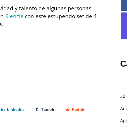
idad y talento de algunas personas
en
Rienzie
con este estupendo set de 4
a.
C
3d
And
Linkedin
Tumblr
Reddit
Ap