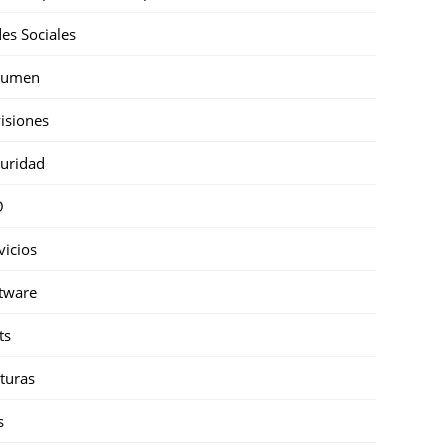
es Sociales
sumen
isiones
uridad
O
vicios
tware
ts
turas
s