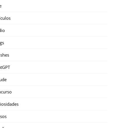
e
ículos
dio
gs
shes
atGPT
ude
ncurso
iosidades
sos