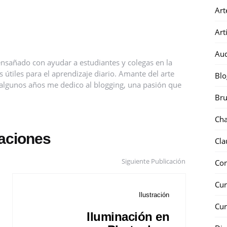
Art
Art
Au
nsañado con ayudar a estudiantes y colegas en la
útiles para el aprendizaje diario. Amante del arte
Blo
ce algunos años me dedico al blogging, una pasión que
Bru
Ch
caciones
Cla
Siguiente Publicación
Co
Cur
Ilustración
Cur
Iluminación en