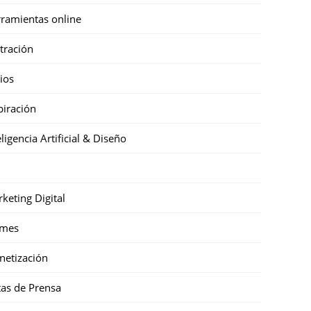
ramientas online
stración
cios
piración
eligencia Artificial & Diseño
keting Digital
mes
etización
as de Prensa