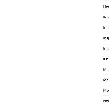
Her
Ilu
Ini
Ins
Int
iOS
Mar
Me
Mon
Not