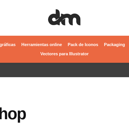
gráficas
Herramientas online
Pack de Iconos
Packaging
Vectores para Illustrator
shop