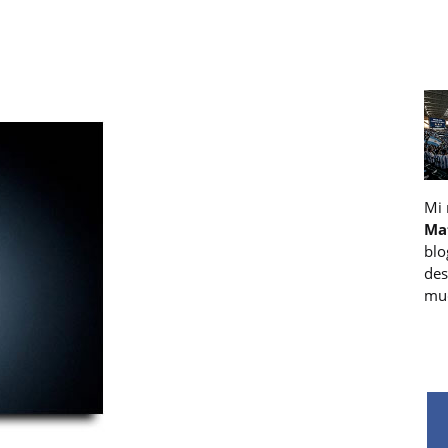
Mi
Ma
blo
des
muc