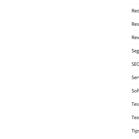
Red
Re
Rev
Seg
SE
Ser
Sof
Tes
Tex
Tip