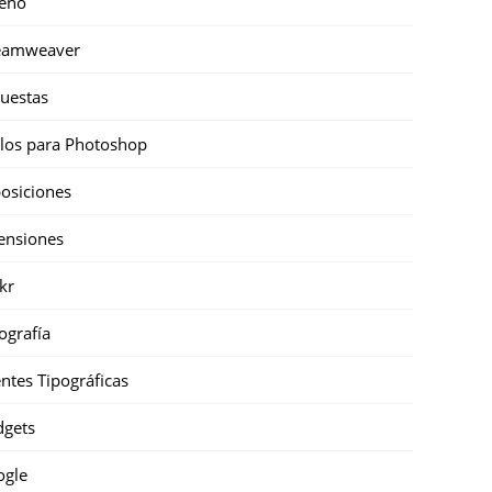
eño
eamweaver
uestas
ilos para Photoshop
osiciones
ensiones
ckr
ografía
ntes Tipográficas
gets
ogle