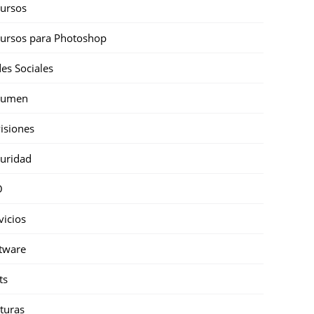
ursos
ursos para Photoshop
es Sociales
sumen
isiones
uridad
O
vicios
tware
ts
turas