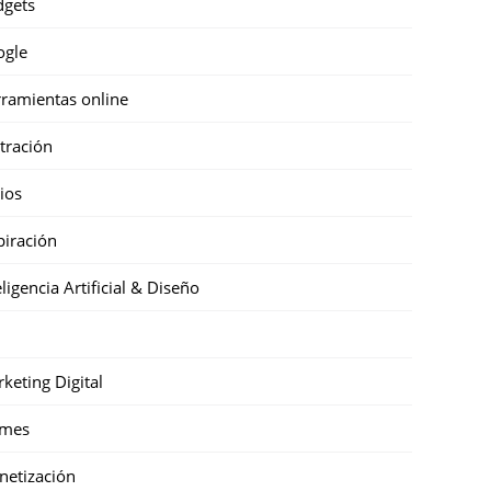
gets
ogle
ramientas online
stración
cios
piración
eligencia Artificial & Diseño
keting Digital
mes
etización