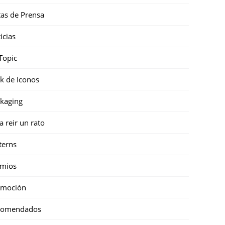
as de Prensa
icias
Topic
k de Iconos
kaging
a reir un rato
terns
emios
omoción
comendados