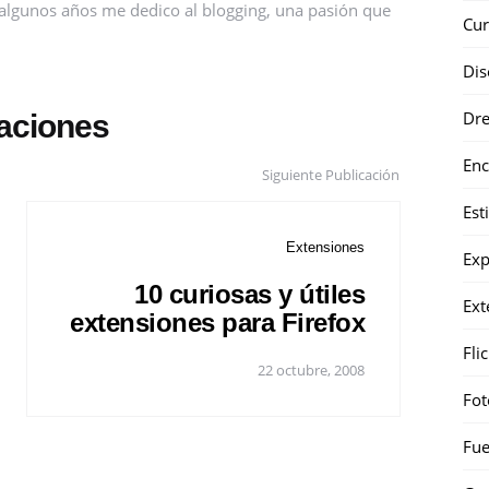
ce algunos años me dedico al blogging, una pasión que
Cur
Dis
Dr
caciones
Enc
Siguiente Publicación
Est
Extensiones
Exp
10 curiosas y útiles
Ext
extensiones para Firefox
Fli
22 octubre, 2008
Fot
Fue