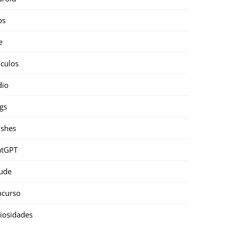
ps
e
ículos
dio
gs
shes
atGPT
ude
ncurso
iosidades