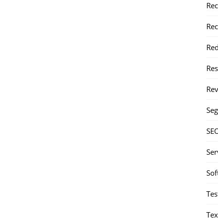
Rec
Rec
Red
Re
Rev
Seg
SE
Ser
Sof
Tes
Tex