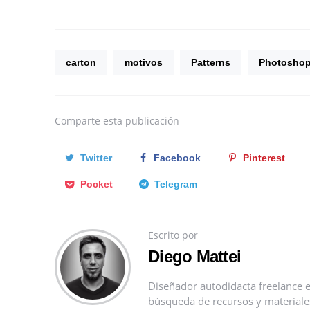
carton
motivos
Patterns
Photosho
Comparte
esta publicación
Twitter
Facebook
Pinterest
Pocket
Telegram
Escrito por
Diego Mattei
Diseñador autodidacta freelance e
búsqueda de recursos y materiales 