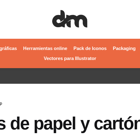
gráficas
Herramientas online
Pack de Iconos
Packaging
Vectores para Illustrator
p
s de papel y cartó