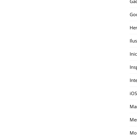
Gad
Go
Her
Ilu
Ini
Ins
Int
iOS
Mar
Me
Mon