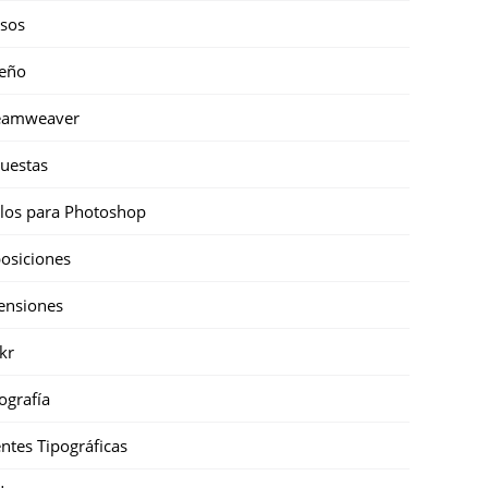
sos
eño
eamweaver
uestas
ilos para Photoshop
osiciones
ensiones
ckr
ografía
ntes Tipográficas