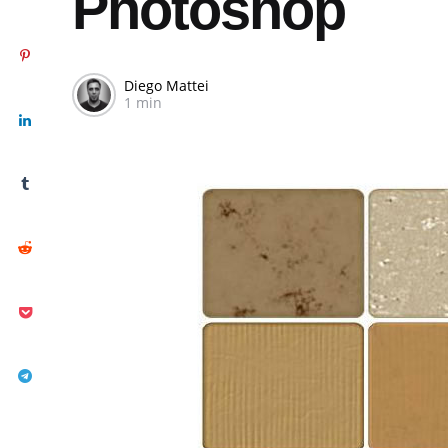
Photoshop
Diego Mattei
1 min