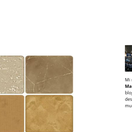
Mi
Ma
blo
des
muc