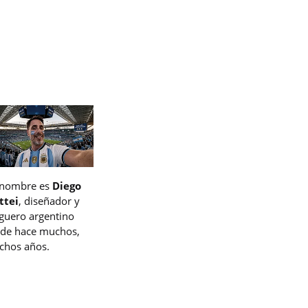
 nombre es
Diego
ttei
, diseñador y
guero argentino
de hace muchos,
hos años.