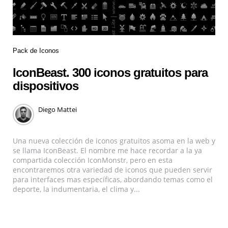
Pack de Iconos
IconBeast. 300 iconos gratuitos para
dispositivos
Diego Mattei
Una nueva colección de iconos gratuitos asoma en la web y
se llama IconBeast. El nombre me hace recordar a la ya
compartida colección IconMonstr, pero en esta
encontraremos otra variedad de iconos que pueden servir
para interfaces mas específicas, abordando temas como el
deporte, la indumentaria, el clima y...