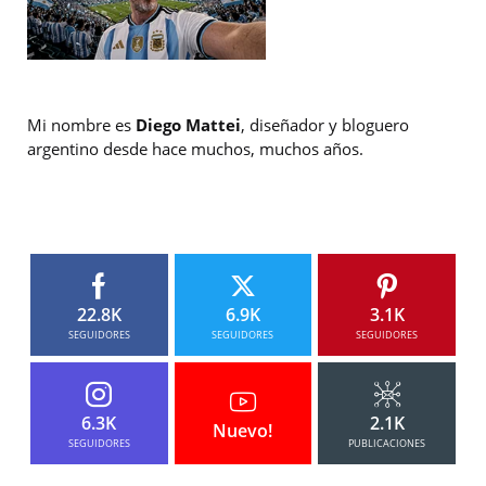
Mi nombre es
Diego Mattei
, diseñador y bloguero
argentino desde hace muchos, muchos años.
22.8K
6.9K
3.1K
SEGUIDORES
SEGUIDORES
SEGUIDORES
6.3K
2.1K
Nuevo!
SEGUIDORES
PUBLICACIONES