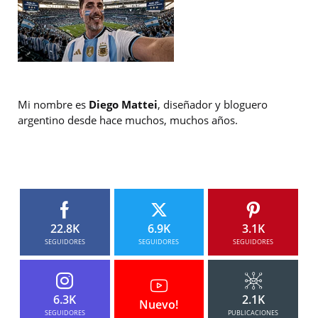
Mi nombre es
Diego Mattei
, diseñador y bloguero
argentino desde hace muchos, muchos años.
22.8K
6.9K
3.1K
SEGUIDORES
SEGUIDORES
SEGUIDORES
6.3K
2.1K
Nuevo!
SEGUIDORES
PUBLICACIONES