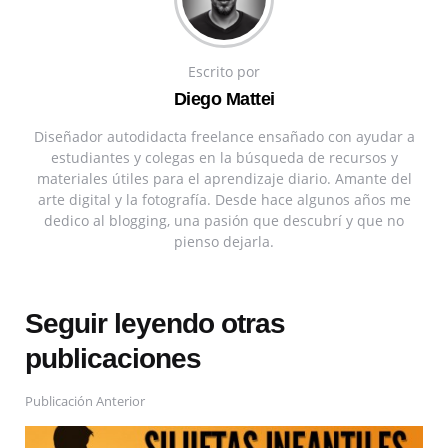
Escrito por
Diego Mattei
Diseñador autodidacta freelance ensañado con ayudar a
estudiantes y colegas en la búsqueda de recursos y
materiales útiles para el aprendizaje diario. Amante del
arte digital y la fotografía. Desde hace algunos años me
dedico al blogging, una pasión que descubrí y que no
pienso dejarla.
Seguir leyendo otras
publicaciones
Publicación Anterior