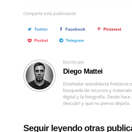
Comparte
esta publicación
Twitter
Facebook
Pinterest
Pocket
Telegram
Escrito por
Diego Mattei
Diseñador autodidacta freelance e
búsqueda de recursos y materiales 
digital y la fotografía. Desde ha
descubrí y que no pienso dejarla.
Seguir leyendo otras publi