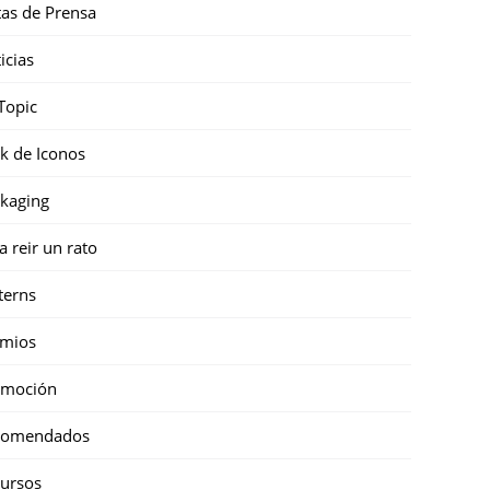
as de Prensa
icias
Topic
k de Iconos
kaging
a reir un rato
terns
emios
omoción
comendados
ursos