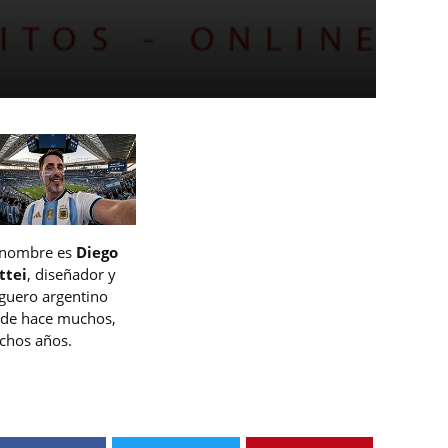
 nombre es
Diego
ttei
, diseñador y
guero argentino
de hace muchos,
hos años.