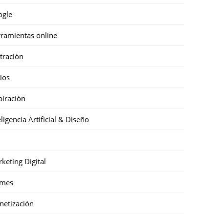
ogle
ramientas online
stración
cios
piración
eligencia Artificial & Diseño
keting Digital
mes
etización