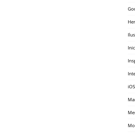
Go
Her
Ilu
Ini
Ins
Int
iOS
Mar
Me
Mon