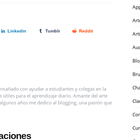
Ap
Art
Linkedin
Tumblr
Reddit
Art
Au
Blo
Bru
Ch
nsañado con ayudar a estudiantes y colegas en la
útiles para el aprendizaje diario. Amante del arte
Cla
ce algunos años me dedico al blogging, una pasión que
Co
Cur
caciones