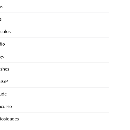
ps
e
ículos
dio
gs
shes
atGPT
ude
ncurso
iosidades