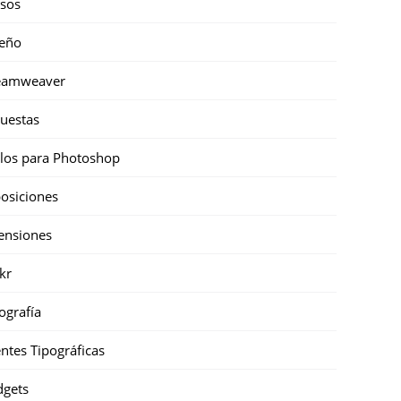
sos
eño
eamweaver
uestas
ilos para Photoshop
osiciones
ensiones
ckr
ografía
ntes Tipográficas
gets