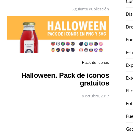
Cur
Siguiente Publicación
Dis
Dr
Enc
Est
Pack de Iconos
Exp
Halloween. Pack de iconos
Ext
gratuitos
Fli
9 octubre, 2017
Fot
Fue
Gad