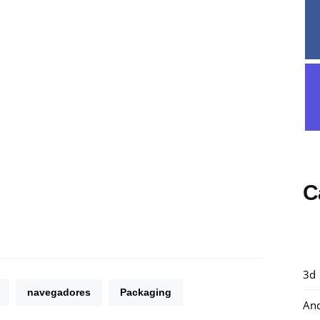
C
3d
navegadores
Packaging
And