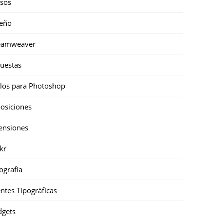
sos
eño
eamweaver
uestas
ilos para Photoshop
osiciones
ensiones
ckr
ografía
ntes Tipográficas
gets