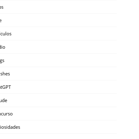
ps
e
ículos
dio
gs
shes
atGPT
ude
ncurso
iosidades