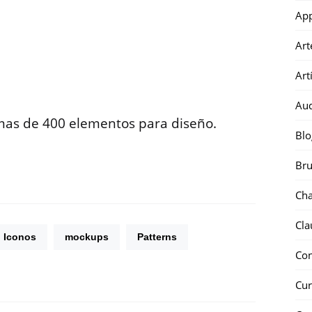
Ap
Art
Art
Au
mas de 400 elementos para diseño.
Blo
Bru
Ch
Cla
Iconos
mockups
Patterns
Co
Cur