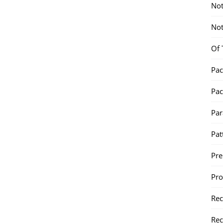
Not
Not
Of 
Pac
Pac
Par
Pat
Pr
Pr
Re
Rec