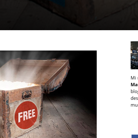
Mi
Ma
blo
des
muc