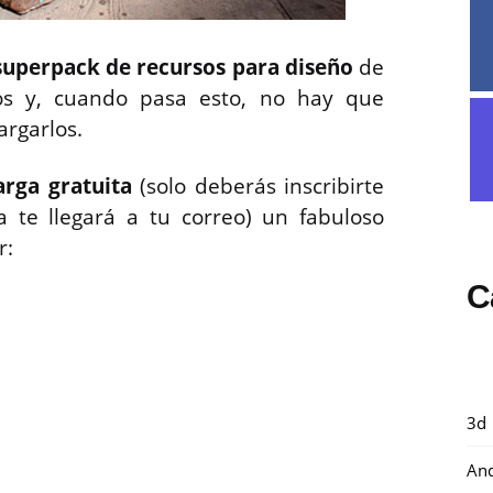
superpack de recursos para diseño
de
os y, cuando pasa esto, no hay que
rgarlos.
arga gratuita
(solo deberás inscribirte
 te llegará a tu correo) un fabuloso
r:
C
3d
And