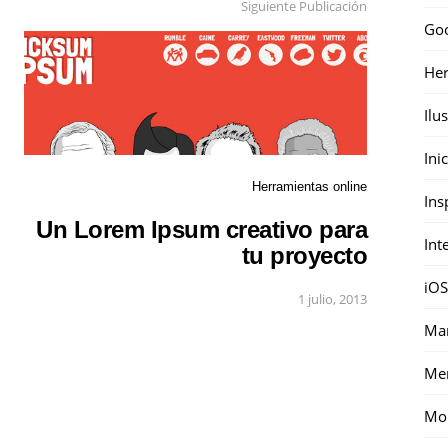
Siguiente Publicación
Go
Her
Ilu
Ini
Herramientas online
Ins
Un Lorem Ipsum creativo para
Int
tu proyecto
iOS
1 julio, 2013
Mar
Me
Mon