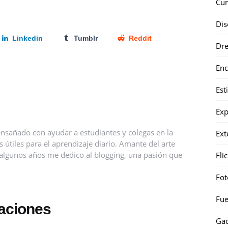
Cur
Dis
Linkedin
Tumblr
Reddit
Dr
Enc
Est
Exp
nsañado con ayudar a estudiantes y colegas en la
Ext
útiles para el aprendizaje diario. Amante del arte
ce algunos años me dedico al blogging, una pasión que
Fli
Fot
Fue
caciones
Gad