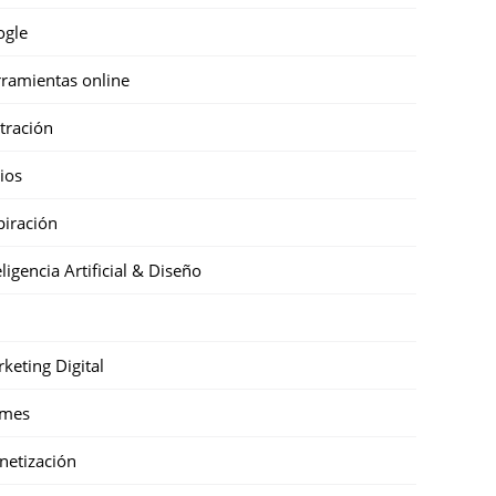
ogle
ramientas online
stración
cios
piración
eligencia Artificial & Diseño
keting Digital
mes
etización