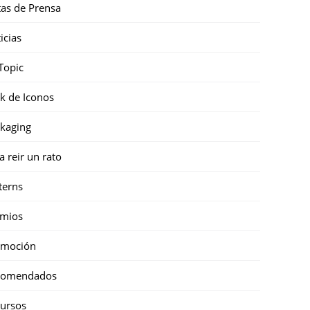
as de Prensa
icias
Topic
k de Iconos
kaging
a reir un rato
terns
emios
omoción
comendados
ursos