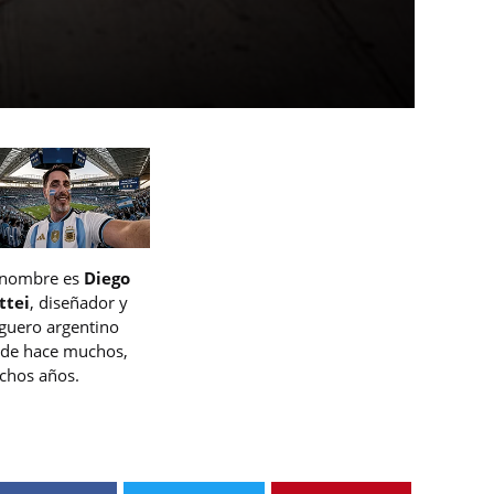
 nombre es
Diego
ttei
, diseñador y
guero argentino
de hace muchos,
hos años.