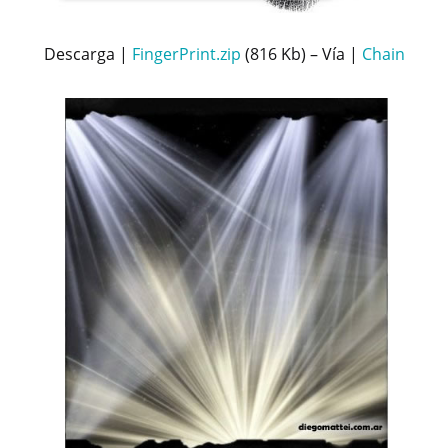
Descarga |
FingerPrint.zip
(816 Kb) – Vía |
Chain