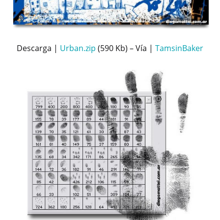
Descarga |
Urban.zip
(590 Kb) – Vía |
TamsinBaker