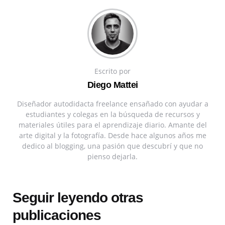
Escrito por
Diego Mattei
Diseñador autodidacta freelance ensañado con ayudar a
estudiantes y colegas en la búsqueda de recursos y
materiales útiles para el aprendizaje diario. Amante del
arte digital y la fotografía. Desde hace algunos años me
dedico al blogging, una pasión que descubrí y que no
pienso dejarla.
Seguir leyendo otras
publicaciones