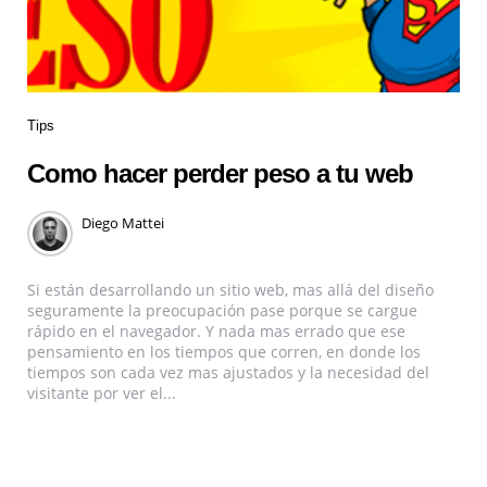
Tips
Como hacer perder peso a tu web
Diego Mattei
Si están desarrollando un sitio web, mas allá del diseño
seguramente la preocupación pase porque se cargue
rápido en el navegador. Y nada mas errado que ese
pensamiento en los tiempos que corren, en donde los
tiempos son cada vez mas ajustados y la necesidad del
visitante por ver el...