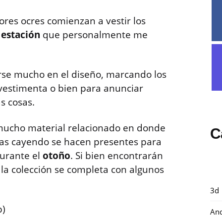
lores ocres comienzan a vestir los
a
estación
que personalmente me
arse mucho en el diseño, marcando los
vestimenta o bien para anunciar
s cosas.
mucho material relacionado en donde
C
ojas cayendo se hacen presentes para
durante el
otoño
. Si bien encontrarán
, la colección se completa con algunos
3d
b)
And