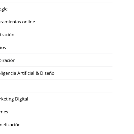
ogle
ramientas online
stración
cios
piración
eligencia Artificial & Diseño
keting Digital
mes
etización