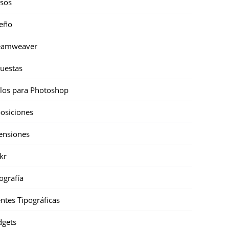
sos
eño
eamweaver
uestas
ilos para Photoshop
osiciones
ensiones
ckr
ografía
ntes Tipográficas
gets