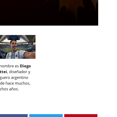
 nombre es
Diego
ttei
, diseñador y
guero argentino
de hace muchos,
hos años.