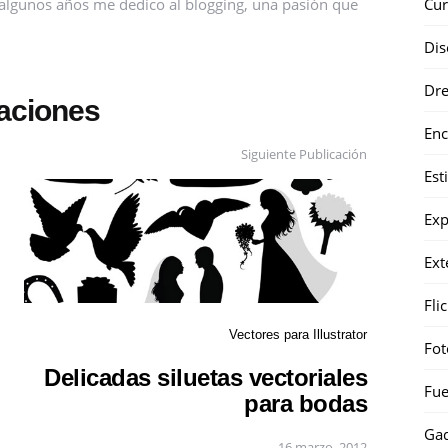
Cur
ce algunos años me dedico al blogging, una pasión que
Dis
Dr
caciones
Enc
Siguiente Publicación
Est
Exp
Ext
Fli
Vectores para Illustrator
Fot
Delicadas siluetas vectoriales
Fue
para bodas
Gad
16 marzo, 2012