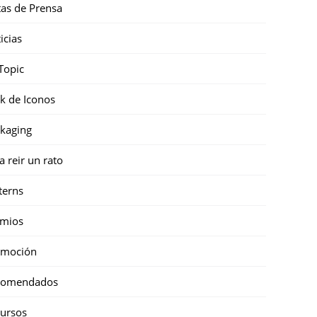
as de Prensa
icias
Topic
k de Iconos
kaging
a reir un rato
terns
emios
omoción
comendados
ursos