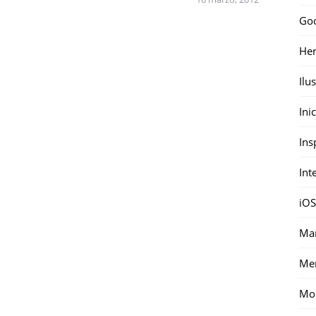
Go
Her
Ilu
Ini
Ins
Int
iOS
Mar
Me
Mon