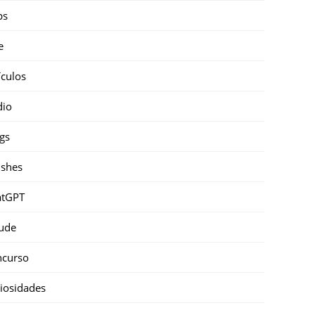
ps
e
ículos
dio
gs
shes
atGPT
ude
ncurso
iosidades