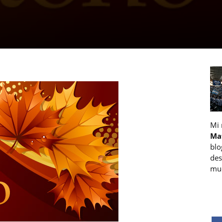
Mi
Ma
blo
des
muc