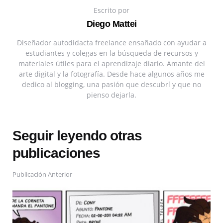
Escrito por
Diego Mattei
Diseñador autodidacta freelance ensañado con ayudar a
estudiantes y colegas en la búsqueda de recursos y
materiales útiles para el aprendizaje diario. Amante del
arte digital y la fotografía. Desde hace algunos años me
dedico al blogging, una pasión que descubrí y que no
pienso dejarla.
Seguir leyendo otras
publicaciones
Publicación Anterior