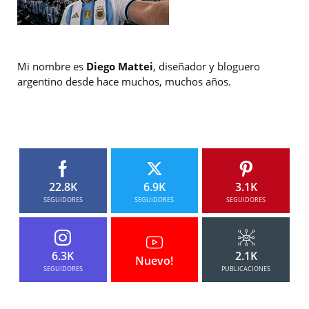
Mi nombre es
Diego Mattei
, diseñador y bloguero
argentino desde hace muchos, muchos años.
22.8K
6.9K
3.1K
SEGUIDORES
SEGUIDORES
SEGUIDORES
6.3K
2.1K
Nuevo!
SEGUIDORES
PUBLICACIONES