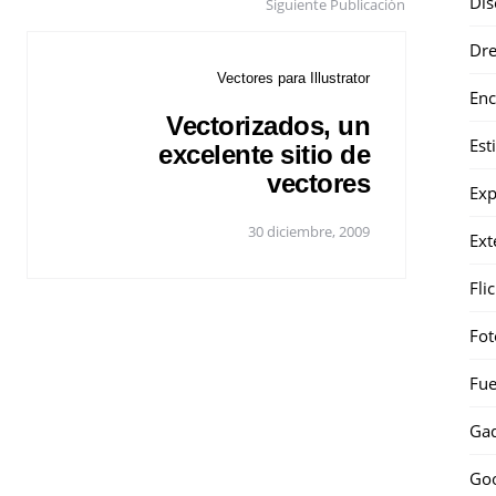
Dis
Siguiente Publicación
Dr
Vectores para Illustrator
Enc
Vectorizados, un
Est
excelente sitio de
vectores
Exp
30 diciembre, 2009
Ext
Fli
Fot
Fue
Gad
Go