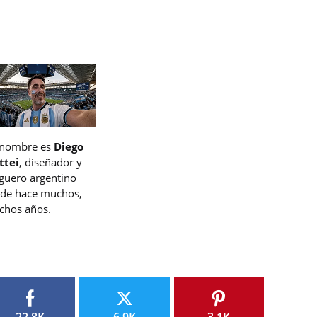
 nombre es
Diego
ttei
, diseñador y
guero argentino
de hace muchos,
hos años.
22.8K
6.9K
3.1K