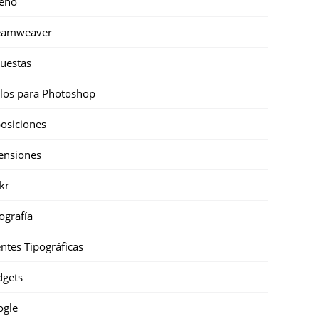
eño
eamweaver
uestas
ilos para Photoshop
osiciones
ensiones
ckr
ografía
ntes Tipográficas
gets
ogle