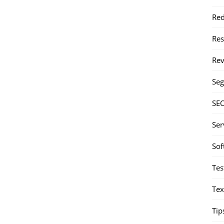
Red
Re
Rev
Seg
SE
Ser
Sof
Tes
Tex
Tip