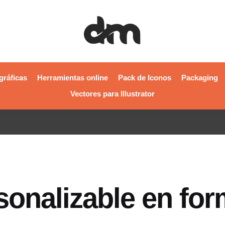
gráficas
Herramientas online
Pack de Iconos
Packaging
Vectores para Illustrator
sonalizable en for