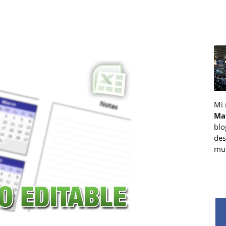
Mi
Ma
blo
des
muc