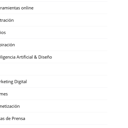
ramientas online
stración
cios
piración
eligencia Artificial & Diseño
keting Digital
mes
etización
as de Prensa