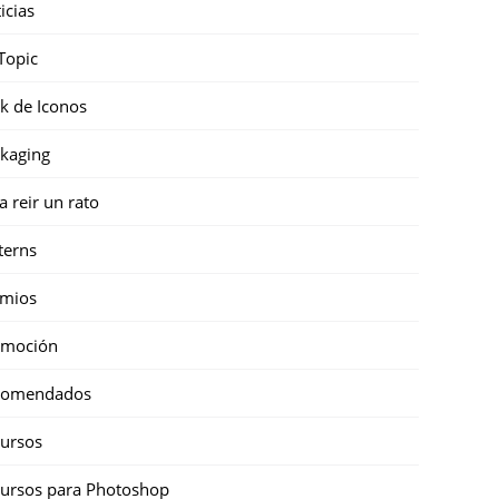
icias
Topic
k de Iconos
kaging
a reir un rato
terns
emios
omoción
comendados
ursos
ursos para Photoshop