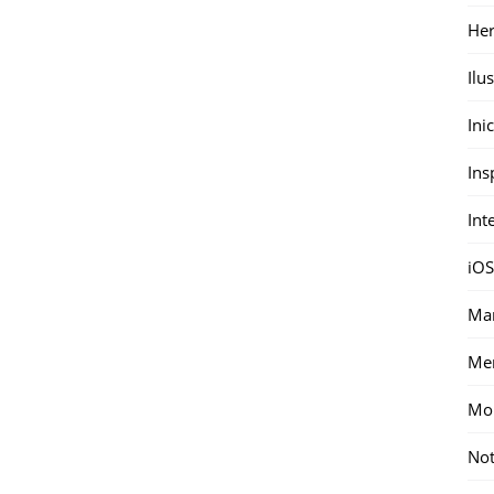
Her
Ilu
Ini
Ins
Int
iOS
Mar
Me
Mon
Not