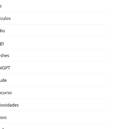
e
ículos
dio
gs
shes
atGPT
ude
ncurso
iosidades
sos