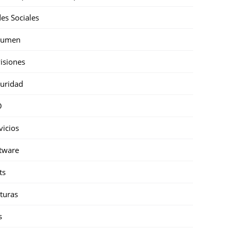
es Sociales
sumen
isiones
uridad
O
vicios
tware
ts
turas
s