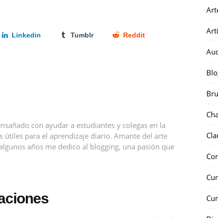
Art
Art
Linkedin
Tumblr
Reddit
Au
Blo
Bru
Ch
nsañado con ayudar a estudiantes y colegas en la
Cla
útiles para el aprendizaje diario. Amante del arte
ce algunos años me dedico al blogging, una pasión que
Co
Cur
caciones
Cur