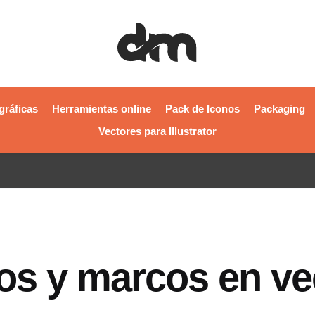
gráficas
Herramientas online
Pack de Iconos
Packaging
Vectores para Illustrator
os y marcos en ve