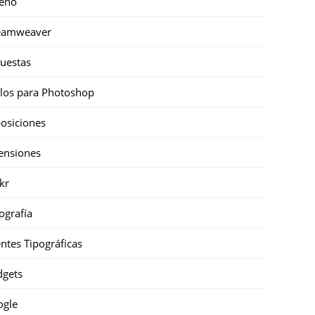
eño
eamweaver
uestas
ilos para Photoshop
osiciones
ensiones
ckr
ografía
ntes Tipográficas
gets
ogle