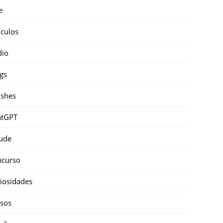
e
ículos
dio
gs
shes
atGPT
ude
ncurso
iosidades
sos