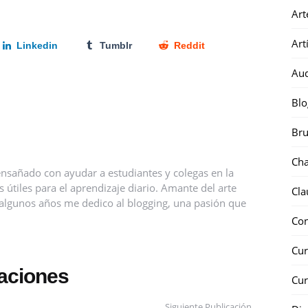
Art
Art
Linkedin
Tumblr
Reddit
Au
Blo
Bru
Ch
nsañado con ayudar a estudiantes y colegas en la
útiles para el aprendizaje diario. Amante del arte
Cla
ce algunos años me dedico al blogging, una pasión que
Co
Cur
caciones
Cur
Siguiente Publicación