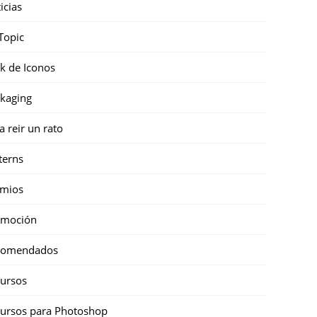
icias
Topic
k de Iconos
kaging
a reir un rato
terns
emios
omoción
comendados
ursos
ursos para Photoshop