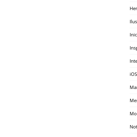
Her
Ilu
Ini
Ins
Int
iOS
Mar
Me
Mon
Not