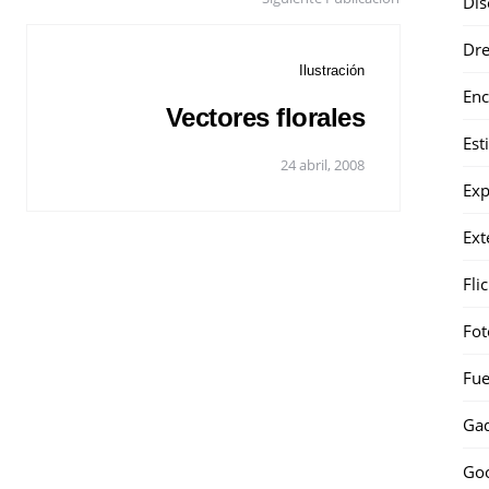
Dis
Dr
Ilustración
Enc
Vectores florales
Est
24 abril, 2008
Exp
Ext
Fli
Fot
Fue
Gad
Go