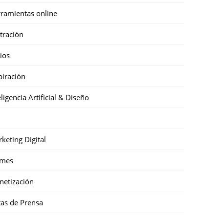
ramientas online
stración
cios
piración
eligencia Artificial & Diseño
keting Digital
mes
etización
as de Prensa