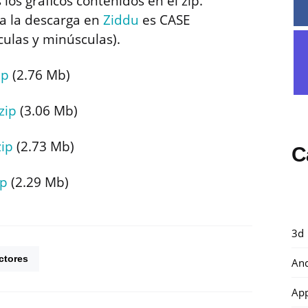
os gráficos contenidos en el zip.
a la descarga en
Ziddu
es CASE
ulas y minúsculas).
ip
(2.76 Mb)
zip
(3.06 Mb)
zip
(2.73 Mb)
C
ip
(2.29 Mb)
3d
ctores
And
Ap