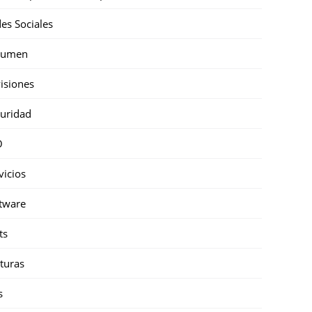
es Sociales
sumen
isiones
uridad
O
vicios
tware
ts
turas
s