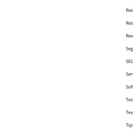
Red
Re
Rev
Seg
SE
Ser
Sof
Tes
Tex
Tip