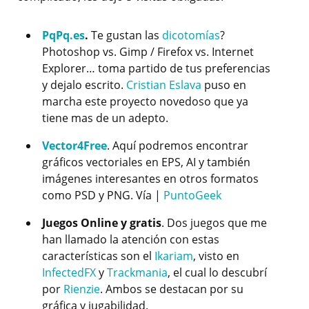
PqPq.es
.
Te gustan las
dicotomías
?
Photoshop vs. Gimp / Firefox vs. Internet
Explorer… toma partido de tus preferencias
y dejalo escrito.
Cristian Eslava
puso en
marcha este proyecto novedoso que ya
tiene mas de un adepto.
Vector4Free
. Aquí podremos encontrar
gráficos vectoriales en EPS, AI y también
imágenes interesantes en otros formatos
como PSD y PNG. Vía |
PuntoGeek
Juegos Online y gratis
. Dos juegos que me
han llamado la atención con estas
características son el
Ikariam
, visto en
InfectedFX
y
Trackmania
, el cual lo descubrí
por
Rienzie
. Ambos se destacan por su
gráfica y jugabilidad.