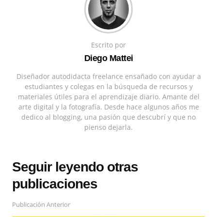
Escrito por
Diego Mattei
Diseñador autodidacta freelance ensañado con ayudar a
estudiantes y colegas en la búsqueda de recursos y
materiales útiles para el aprendizaje diario. Amante del
arte digital y la fotografía. Desde hace algunos años me
dedico al blogging, una pasión que descubrí y que no
pienso dejarla.
Seguir leyendo otras
publicaciones
Publicación Anterior