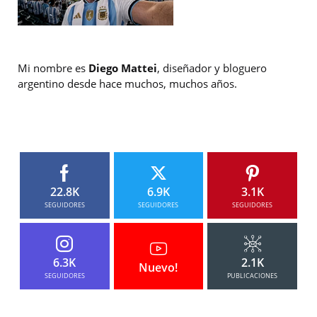
Mi nombre es
Diego Mattei
, diseñador y bloguero
argentino desde hace muchos, muchos años.
22.8K
6.9K
3.1K
SEGUIDORES
SEGUIDORES
SEGUIDORES
6.3K
2.1K
Nuevo!
SEGUIDORES
PUBLICACIONES