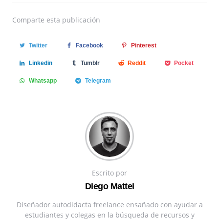
Comparte
esta publicación
Twitter
Facebook
Pinterest
Linkedin
Tumblr
Reddit
Pocket
Whatsapp
Telegram
Escrito por
Diego Mattei
Diseñador autodidacta freelance ensañado con ayudar a
estudiantes y colegas en la búsqueda de recursos y