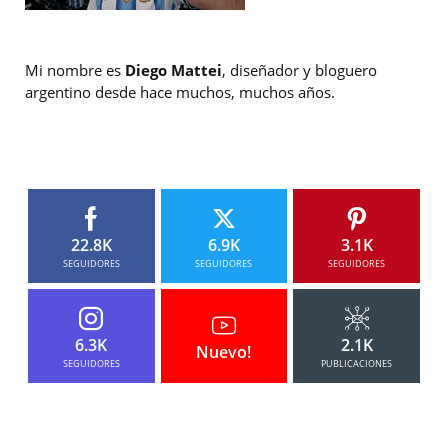
Mi nombre es
Diego Mattei
, diseñador y bloguero
argentino desde hace muchos, muchos años.
22.8K
6.9K
3.1K
SEGUIDORES
SEGUIDORES
SEGUIDORES
6.3K
2.1K
Nuevo!
SEGUIDORES
PUBLICACIONES