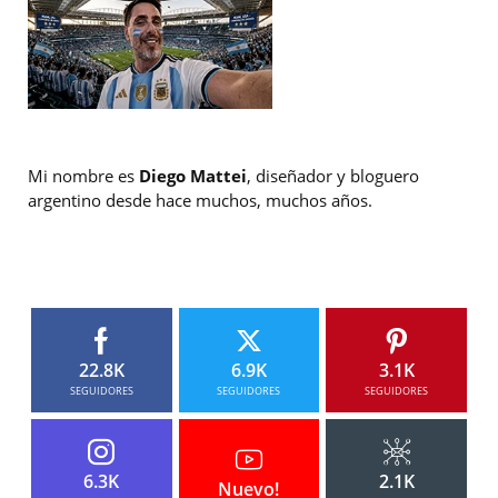
Mi nombre es
Diego Mattei
, diseñador y bloguero
argentino desde hace muchos, muchos años.
22.8K
6.9K
3.1K
SEGUIDORES
SEGUIDORES
SEGUIDORES
6.3K
2.1K
Nuevo!