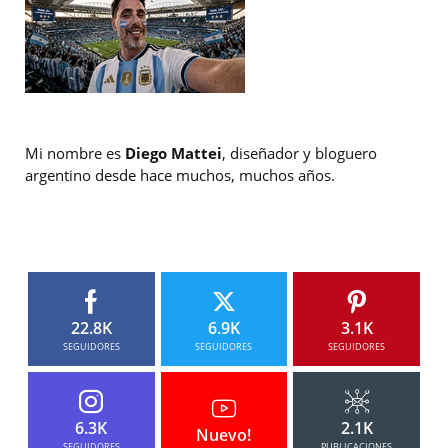
Mi nombre es
Diego Mattei
, diseñador y bloguero
argentino desde hace muchos, muchos años.
22.8K
6.9K
3.1K
SEGUIDORES
SEGUIDORES
SEGUIDORES
6.3K
2.1K
Nuevo!
SEGUIDORES
PUBLICACIONES