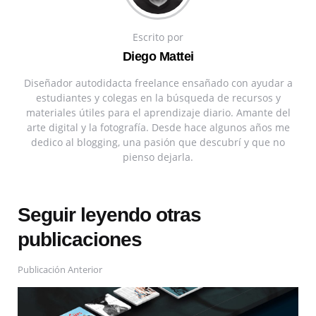
Escrito por
Diego Mattei
Diseñador autodidacta freelance ensañado con ayudar a
estudiantes y colegas en la búsqueda de recursos y
materiales útiles para el aprendizaje diario. Amante del
arte digital y la fotografía. Desde hace algunos años me
dedico al blogging, una pasión que descubrí y que no
pienso dejarla.
Seguir leyendo otras
publicaciones
Publicación Anterior