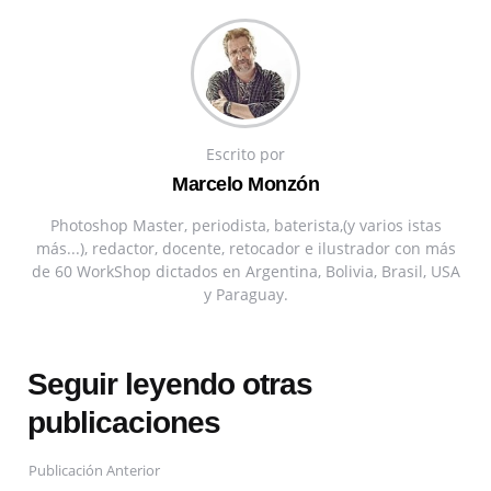
Escrito por
Marcelo Monzón
Photoshop Master, periodista, baterista,(y varios istas
más...), redactor, docente, retocador e ilustrador con más
de 60 WorkShop dictados en Argentina, Bolivia, Brasil, USA
y Paraguay.
Seguir leyendo otras
publicaciones
Publicación Anterior