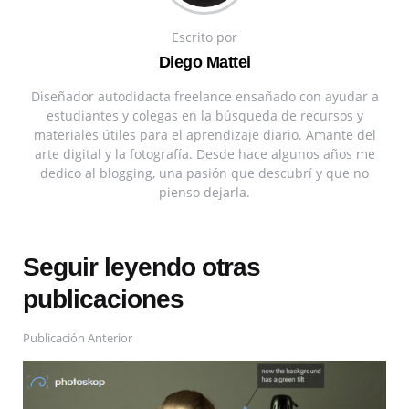
Escrito por
Diego Mattei
Diseñador autodidacta freelance ensañado con ayudar a
estudiantes y colegas en la búsqueda de recursos y
materiales útiles para el aprendizaje diario. Amante del
arte digital y la fotografía. Desde hace algunos años me
dedico al blogging, una pasión que descubrí y que no
pienso dejarla.
Seguir leyendo otras
publicaciones
Publicación Anterior