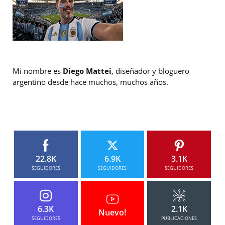
Mi nombre es
Diego Mattei
, diseñador y bloguero
argentino desde hace muchos, muchos años.
22.8K
6.9K
3.1K
SEGUIDORES
SEGUIDORES
SEGUIDORES
6.3K
2.1K
Nuevo!
SEGUIDORES
PUBLICACIONES