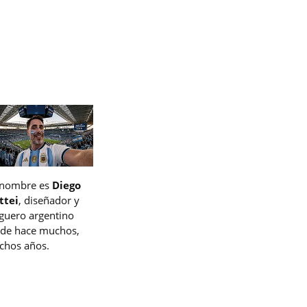
 nombre es
Diego
ttei
, diseñador y
guero argentino
de hace muchos,
hos años.