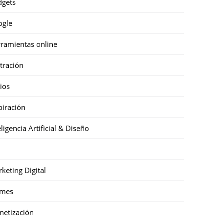
gets
ogle
ramientas online
stración
cios
piración
eligencia Artificial & Diseño
keting Digital
mes
etización