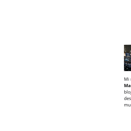
Mi
Ma
blo
des
muc