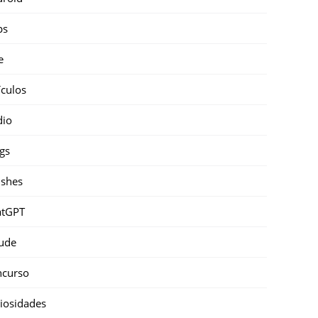
ps
e
ículos
dio
gs
shes
atGPT
ude
ncurso
iosidades