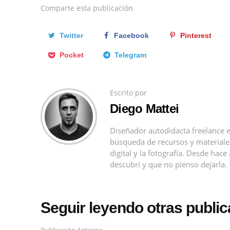
Comparte
esta publicación
Twitter
Facebook
Pinterest
Pocket
Telegram
Escrito por
Diego Mattei
Diseñador autodidacta freelance e
búsqueda de recursos y materiales 
digital y la fotografía. Desde ha
descubrí y que no pienso dejarla.
Seguir leyendo otras publi
Publicación Anterior