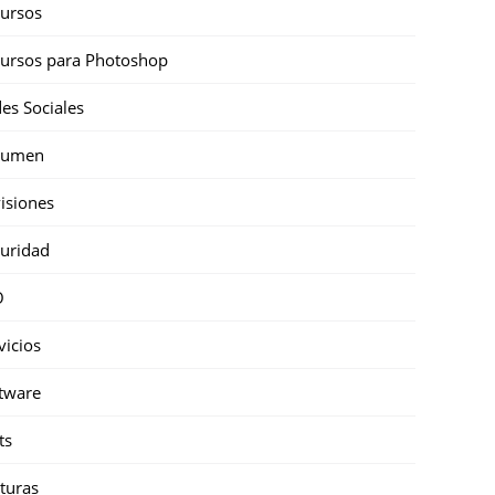
ursos
ursos para Photoshop
es Sociales
sumen
isiones
uridad
O
vicios
tware
ts
turas