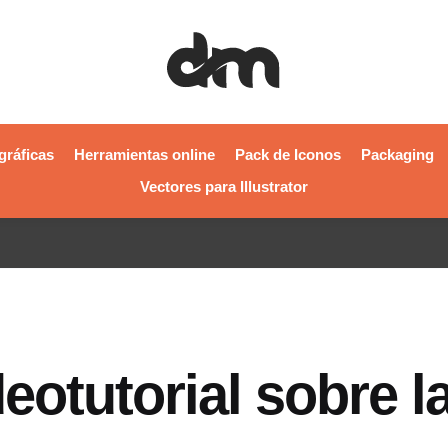
gráficas
Herramientas online
Pack de Iconos
Packaging
Vectores para Illustrator
otutorial sobre la