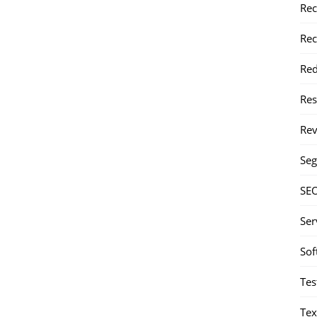
Rec
Rec
Red
Re
Rev
Seg
SE
Ser
Sof
Tes
Tex