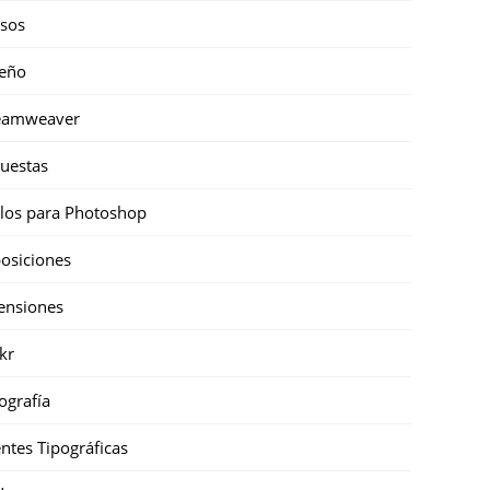
sos
eño
eamweaver
uestas
ilos para Photoshop
osiciones
ensiones
ckr
ografía
ntes Tipográficas