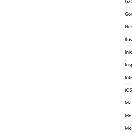
Gad
Go
Her
Ilu
Ini
Ins
Int
iOS
Mar
Me
Mon