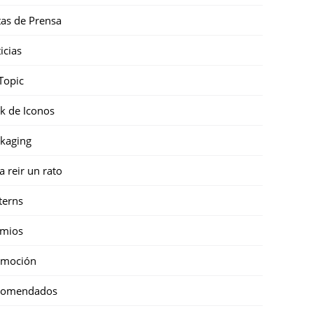
as de Prensa
icias
Topic
k de Iconos
kaging
a reir un rato
terns
emios
omoción
comendados