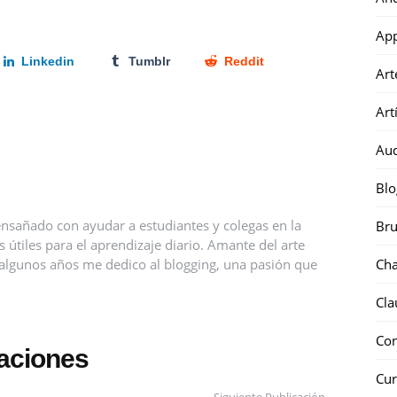
Ap
Linkedin
Tumblr
Reddit
Art
Art
Au
Blo
nsañado con ayudar a estudiantes y colegas en la
Bru
útiles para el aprendizaje diario. Amante del arte
ce algunos años me dedico al blogging, una pasión que
Ch
Cla
Co
caciones
Cur
Siguiente Publicación