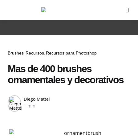
Se
Categories
Brushes
Recursos
Recursos para Photoshop
Mas de 400 brushes
ornamentales y decorativos
Posted
Diego Mattei
by
1 min