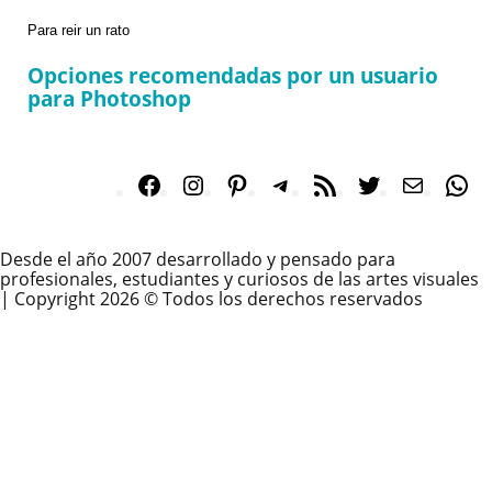
Categories
Para reir un rato
Opciones recomendadas por un usuario
para Photoshop
Facebook
Instagram
Pinterest
Telegram
RSS
Twitter
Correo
Wh
Feed
electró
Desde el año 2007 desarrollado y pensado para
profesionales, estudiantes y curiosos de las artes visuales
| Copyright 2026 © Todos los derechos reservados