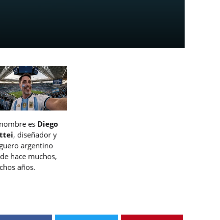
 nombre es
Diego
ttei
, diseñador y
guero argentino
de hace muchos,
hos años.