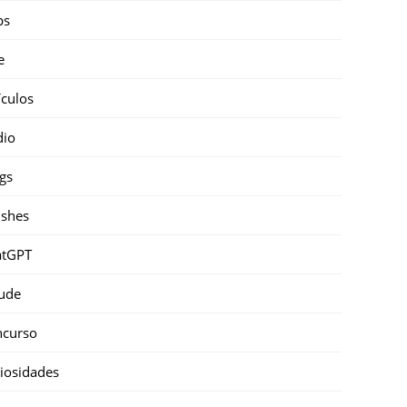
ps
e
ículos
dio
gs
shes
atGPT
ude
ncurso
iosidades