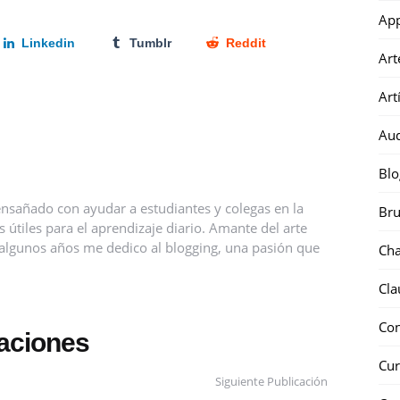
Ap
Linkedin
Tumblr
Reddit
Art
Art
Au
Blo
nsañado con ayudar a estudiantes y colegas en la
Bru
útiles para el aprendizaje diario. Amante del arte
ce algunos años me dedico al blogging, una pasión que
Ch
Cla
Co
caciones
Cur
Siguiente Publicación