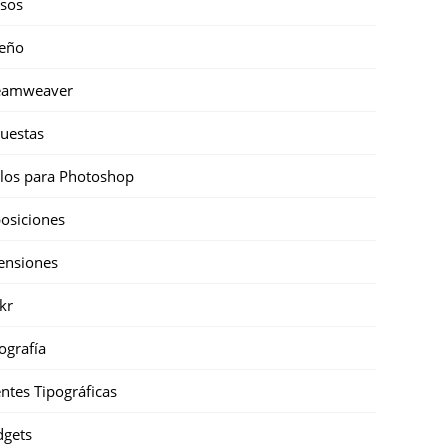
sos
eño
eamweaver
uestas
ilos para Photoshop
osiciones
ensiones
ckr
ografía
ntes Tipográficas
gets