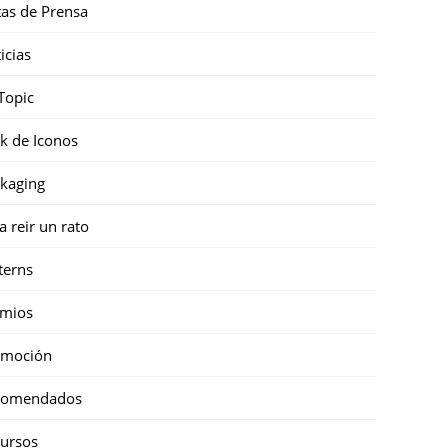
as de Prensa
icias
Topic
k de Iconos
kaging
a reir un rato
terns
emios
omoción
comendados
ursos