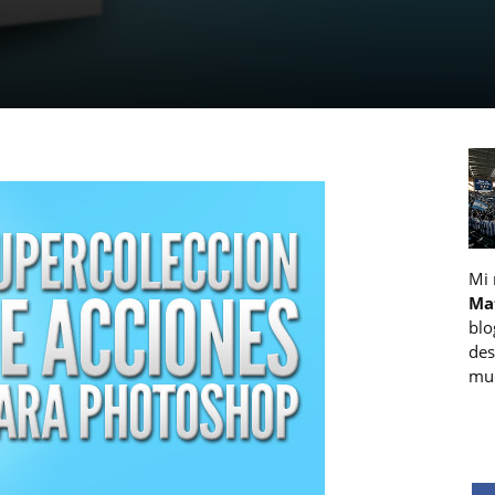
Mi
Ma
blo
des
muc