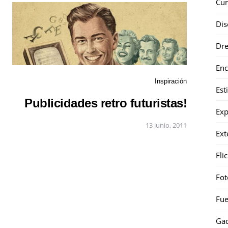
Cur
Dis
Dr
Enc
Inspiración
Est
Publicidades retro futuristas!
Exp
13 junio, 2011
Ext
Fli
Fot
Fue
Gad