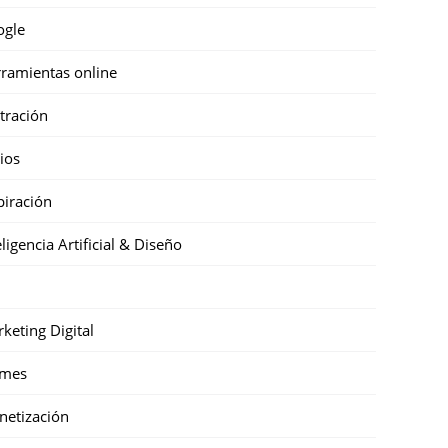
ogle
ramientas online
stración
cios
piración
eligencia Artificial & Diseño
keting Digital
mes
etización