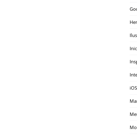
Go
Her
Ilu
Ini
Ins
Int
iOS
Mar
Me
Mon