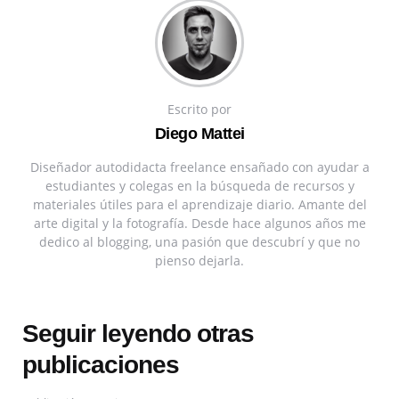
Escrito por
Diego Mattei
Diseñador autodidacta freelance ensañado con ayudar a
estudiantes y colegas en la búsqueda de recursos y
materiales útiles para el aprendizaje diario. Amante del
arte digital y la fotografía. Desde hace algunos años me
dedico al blogging, una pasión que descubrí y que no
pienso dejarla.
Seguir leyendo otras
publicaciones