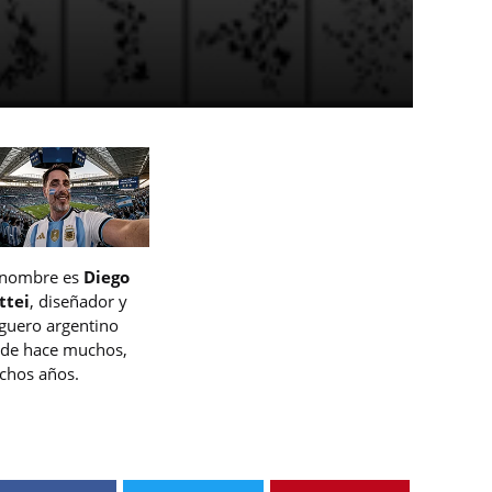
 nombre es
Diego
ttei
, diseñador y
guero argentino
de hace muchos,
hos años.