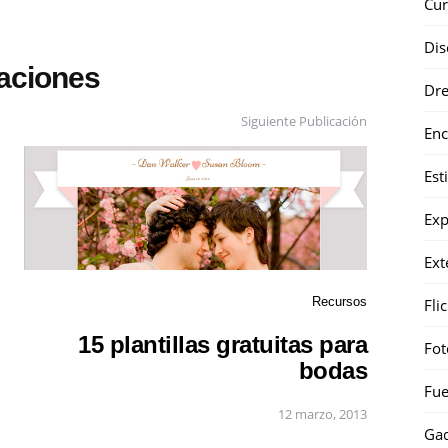
Cur
Dis
caciones
Dr
Siguiente Publicación
Enc
Est
Exp
Ext
Recursos
Fli
15 plantillas gratuitas para
Fot
bodas
Fue
12 marzo, 2013
Gad