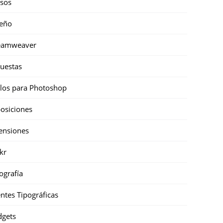
sos
eño
eamweaver
uestas
ilos para Photoshop
osiciones
ensiones
ckr
ografía
ntes Tipográficas
gets