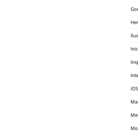
Go
Her
Ilu
Ini
Ins
Int
iOS
Mar
Me
Mon