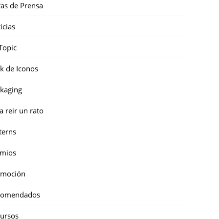
as de Prensa
icias
Topic
k de Iconos
kaging
a reir un rato
terns
emios
omoción
comendados
ursos