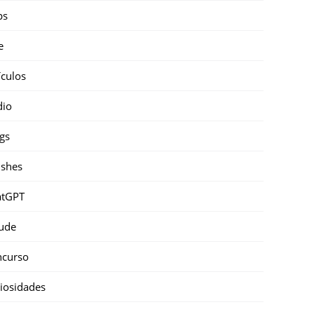
ps
e
ículos
dio
gs
shes
atGPT
ude
ncurso
iosidades