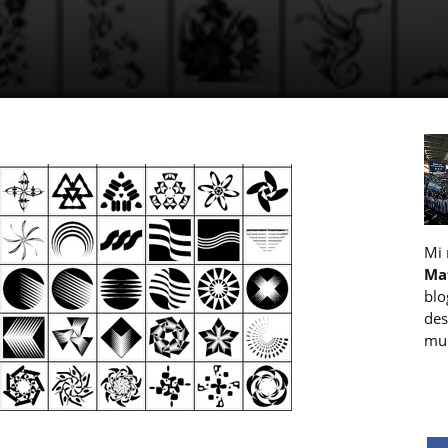
Mi
Ma
blo
des
muc