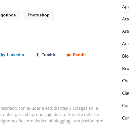
Ap
ogotipos
Photoshop
Art
Art
Au
Linkedin
Tumblr
Reddit
Blo
Bru
Ch
Cla
Co
nsañado con ayudar a estudiantes y colegas en la
útiles para el aprendizaje diario. Amante del arte
Cur
ce algunos años me dedico al blogging, una pasión que