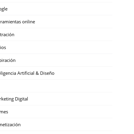
ogle
ramientas online
stración
cios
piración
eligencia Artificial & Diseño
keting Digital
mes
etización