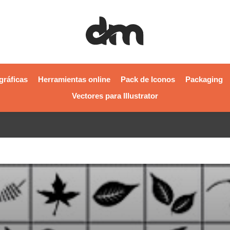
gráficas
Herramientas online
Pack de Iconos
Packaging
Vectores para Illustrator