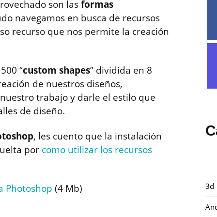
aprovechado son las
formas
udo navegamos en busca de recursos
oso recurso que nos permite la creación
500 “
custom shapes
” dividida en 8
creación de nuestros diseños,
uestro trabajo y darle el estilo que
lles de diseño.
C
otoshop
, les cuento que la instalación
vuelta por
como utilizar los recursos
3d
a Photoshop
(4 Mb)
And