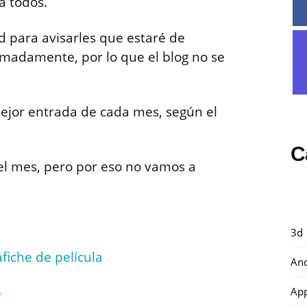
a todos.
d para avisarles que estaré de
imadamente, por lo que el blog no se
mejor entrada de cada mes, según el
C
del mes, pero por eso no vamos a
3d
fiche de película
And
p
Ap