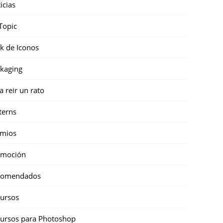
icias
Topic
k de Iconos
kaging
a reir un rato
terns
emios
omoción
comendados
ursos
ursos para Photoshop