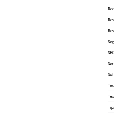
Red
Re
Rev
Seg
SE
Ser
Sof
Tes
Tex
Tip