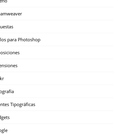
eño
eamweaver
uestas
ilos para Photoshop
osiciones
ensiones
ckr
ografía
ntes Tipográficas
gets
ogle