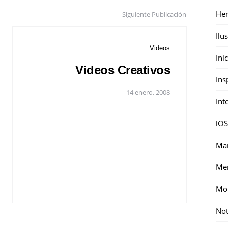
Her
Siguiente Publicación
Ilu
Videos
Ini
Videos Creativos
Ins
14 enero, 2008
Int
iOS
Mar
Me
Mon
Not