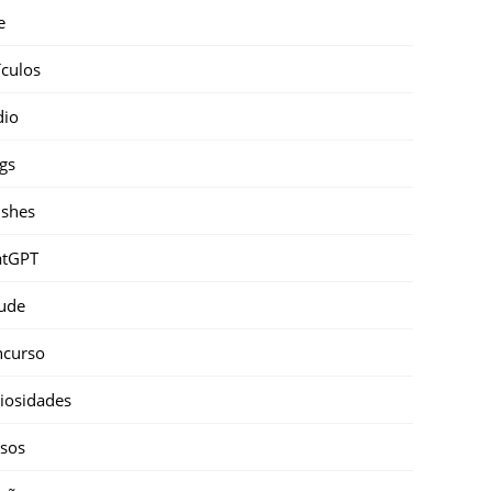
e
ículos
dio
gs
shes
atGPT
ude
ncurso
iosidades
sos