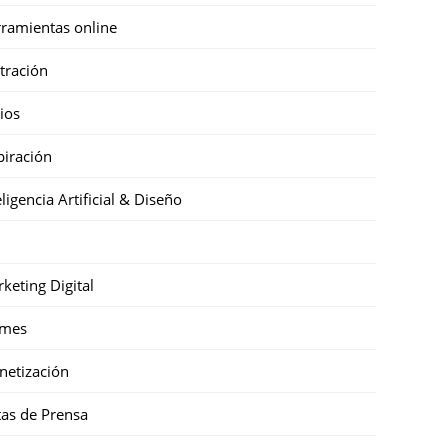
ramientas online
stración
cios
piración
eligencia Artificial & Diseño
keting Digital
mes
etización
as de Prensa