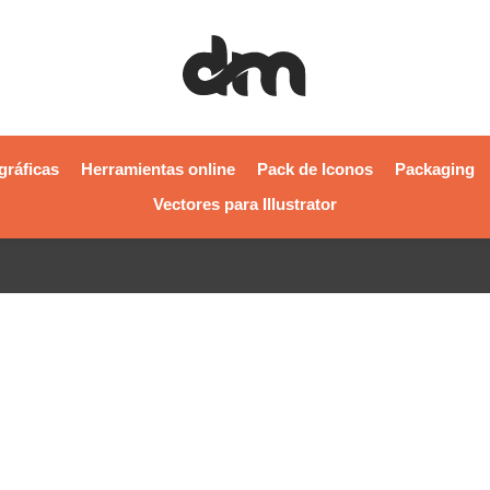
gráficas
Herramientas online
Pack de Iconos
Packaging
Vectores para Illustrator