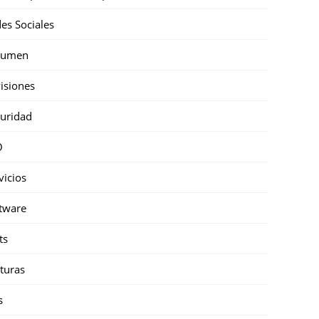
es Sociales
sumen
isiones
uridad
O
vicios
tware
ts
turas
s