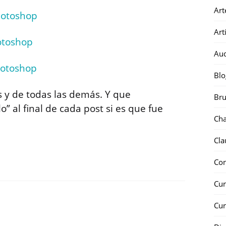
Art
hotoshop
Art
otoshop
Au
hotoshop
Blo
s y de todas las demás. Y que
Bru
al final de cada post si es que fue
Ch
Cla
Co
Cur
Cur