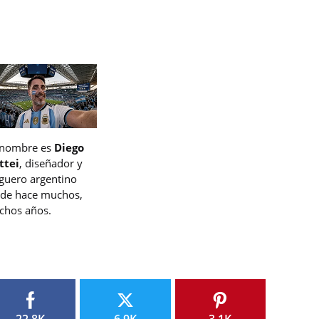
 nombre es
Diego
ttei
, diseñador y
guero argentino
de hace muchos,
hos años.
22.8K
6.9K
3.1K