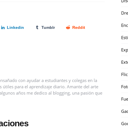
Dis
Dr
Enc
Linkedin
Tumblr
Reddit
Est
Exp
Ext
Fli
nsañado con ayudar a estudiantes y colegas en la
útiles para el aprendizaje diario. Amante del arte
Fot
ce algunos años me dedico al blogging, una pasión que
Fue
Gad
caciones
Go