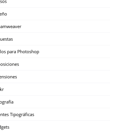
sos
eño
eamweaver
uestas
ilos para Photoshop
osiciones
ensiones
ckr
ografía
ntes Tipográficas
gets