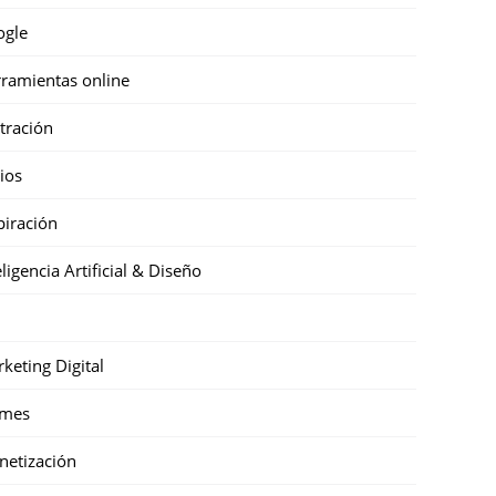
ogle
ramientas online
stración
cios
piración
eligencia Artificial & Diseño
keting Digital
mes
etización