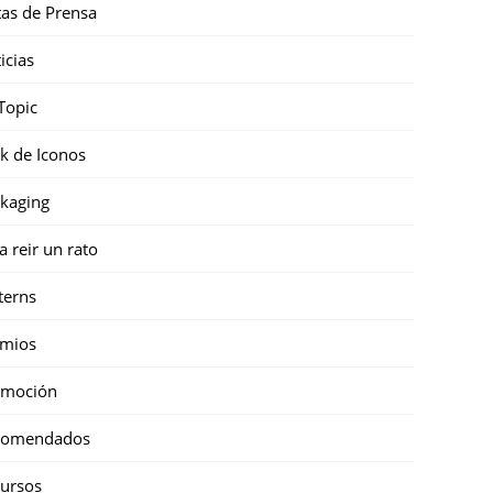
as de Prensa
icias
Topic
k de Iconos
kaging
a reir un rato
terns
emios
omoción
comendados
ursos