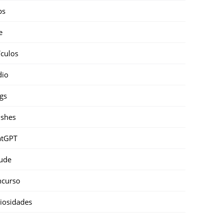
ps
e
ículos
dio
gs
shes
atGPT
ude
ncurso
iosidades