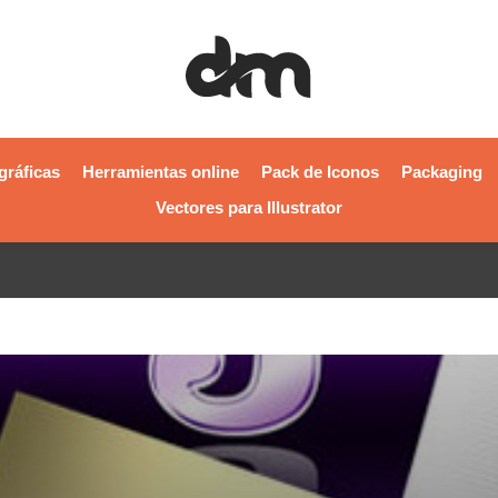
gráficas
Herramientas online
Pack de Iconos
Packaging
Vectores para Illustrator