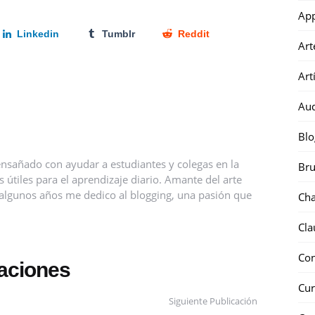
Ap
Linkedin
Tumblr
Reddit
Art
Art
Au
Blo
nsañado con ayudar a estudiantes y colegas en la
Bru
útiles para el aprendizaje diario. Amante del arte
ce algunos años me dedico al blogging, una pasión que
Ch
Cla
Co
caciones
Cur
Siguiente Publicación