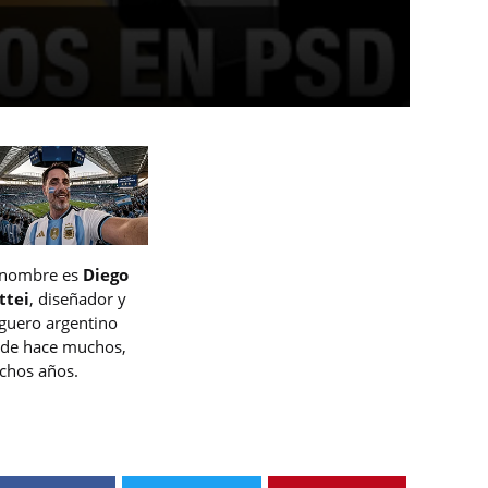
 nombre es
Diego
ttei
, diseñador y
guero argentino
de hace muchos,
hos años.