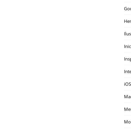
Go
Her
Ilu
Ini
Ins
Int
iOS
Mar
Me
Mon