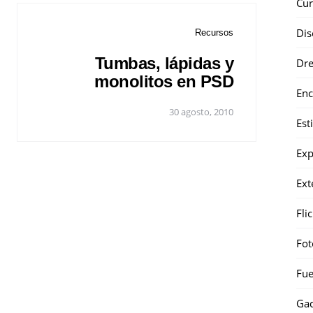
Cur
Dis
Recursos
Tumbas, lápidas y
Dr
monolitos en PSD
Enc
30 agosto, 2010
Est
Exp
Ext
Fli
Fot
Fue
Gad