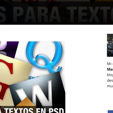
Mi
Ma
blo
des
muc