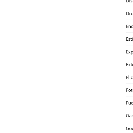
Dis
Dr
Enc
Est
Exp
Ext
Fli
Fot
Fue
Gad
Go