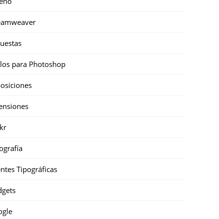
eño
eamweaver
uestas
ilos para Photoshop
osiciones
ensiones
ckr
ografía
ntes Tipográficas
gets
ogle