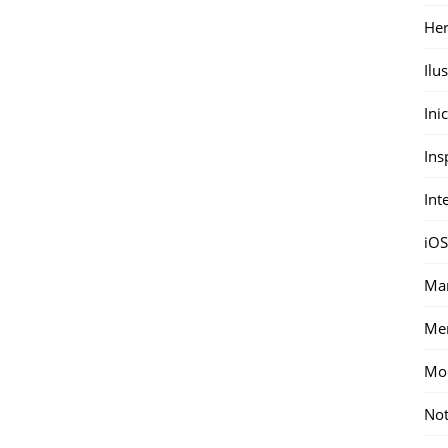
Her
Ilu
Ini
Ins
Int
iOS
Mar
Me
Mon
Not