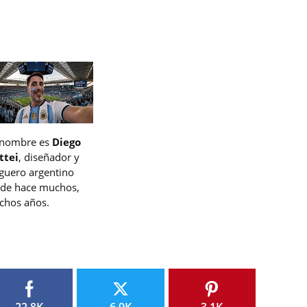
 nombre es
Diego
ttei
, diseñador y
guero argentino
de hace muchos,
hos años.
22.8K
6.9K
3.1K