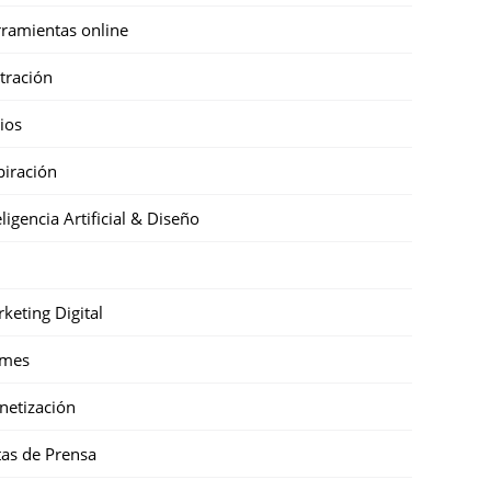
ramientas online
stración
cios
piración
eligencia Artificial & Diseño
keting Digital
mes
etización
as de Prensa