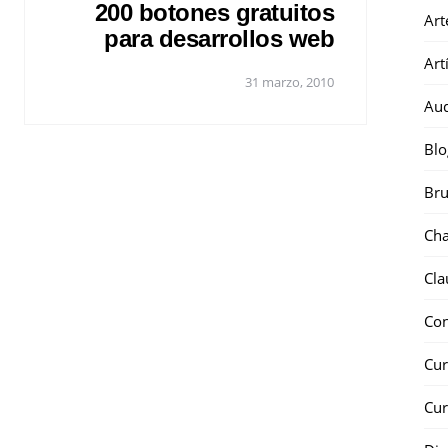
200 botones gratuitos
Art
para desarrollos web
Art
31 marzo, 2010
Au
Blo
Bru
Ch
Cla
Co
Cur
Cur