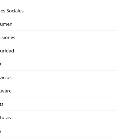
es Sociales
sumen
isiones
uridad
O
vicios
tware
ts
turas
s