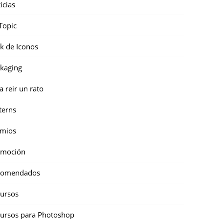
icias
Topic
k de Iconos
kaging
a reir un rato
terns
emios
omoción
comendados
ursos
ursos para Photoshop