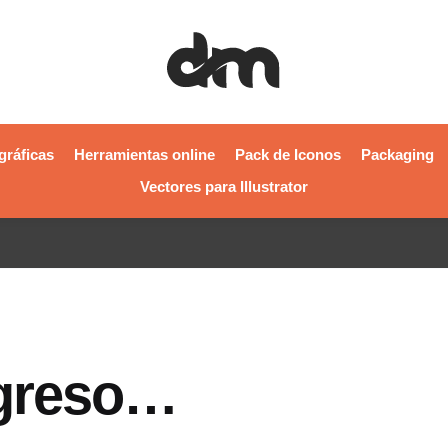
gráficas
Herramientas online
Pack de Iconos
Packaging
Vectores para Illustrator
egreso…