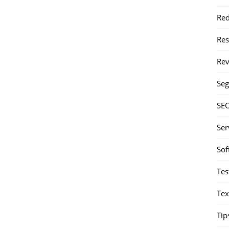
Red
Re
Rev
Seg
SE
Ser
Sof
Tes
Tex
Tip