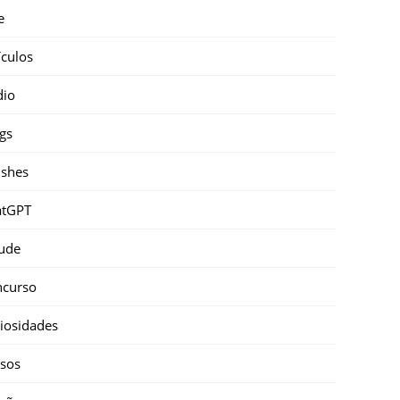
e
ículos
dio
gs
shes
atGPT
ude
ncurso
iosidades
sos