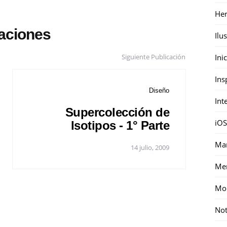
Her
caciones
Ilu
Siguiente Publicación
Ini
Ins
Diseño
Int
Supercolección de
iOS
Isotipos - 1° Parte
Mar
14 julio, 2009
Me
Mon
Not