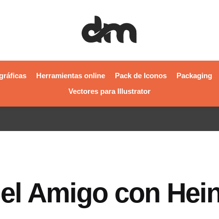
gráficas
Herramientas online
Pack de Iconos
Packaging
Vectores para Illustrator
 del Amigo con Hei