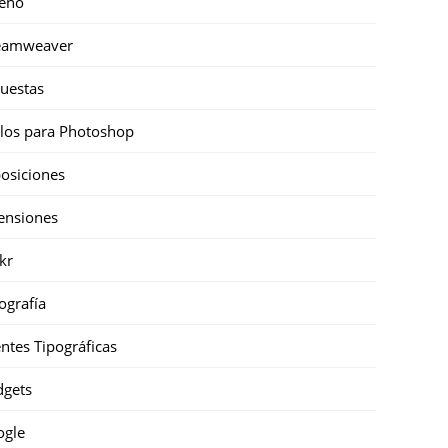
eño
eamweaver
uestas
ilos para Photoshop
osiciones
ensiones
ckr
ografía
ntes Tipográficas
gets
ogle