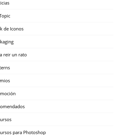
icias
Topic
k de Iconos
kaging
a reir un rato
terns
emios
omoción
comendados
ursos
ursos para Photoshop