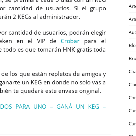
Art
r cantidad de usuarios. Si el grupo
arán 2 KEGs al administrador.
Art
r cantidad de usuarios, podrán elegir
Au
neken en el VIP de
Crobar
para el
Blo
e todo es que tomarán HNK gratis toda
Bru
Ch
s de los que están repletos de amigos y
ganarte un KEG en donde no solo vas a
Cla
bién te quedará este envase original.
Co
DOS PARA UNO – GANÁ UN KEG –
Cur
Cur