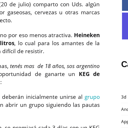
20 de julio) comparto con Uds. algún
por gaseosas, cervezas u otras marcas
ecto.
o no por eso menos atractiva.
Heineken
litros
, lo cual para los amantes de la
ifícil de resistir.
C
nas,
tenés mas de 18 años, sos argentino
 oportunidad de ganarte un
KEG de
:
os deberán inicialmente unirse al
grupo
3d
 abrir un grupo siguiendo las pautas
And
Ap
n, se premiará cada 3 días con un KEG