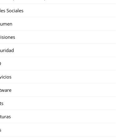
es Sociales
sumen
isiones
uridad
O
vicios
tware
ts
turas
s