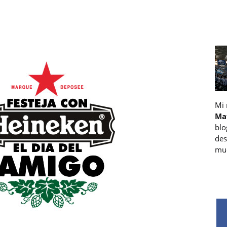
Mi
Ma
blo
des
muc