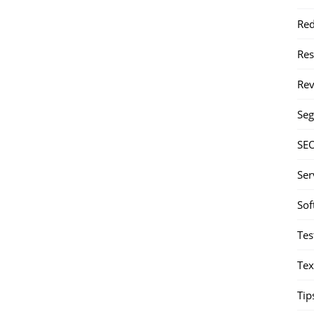
Red
Re
Rev
Seg
SE
Ser
Sof
Tes
Tex
Tip