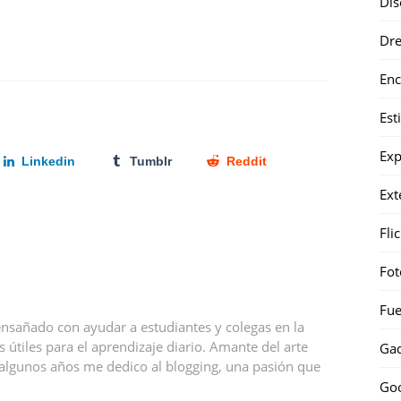
Dis
Dr
Enc
Est
Exp
Linkedin
Tumblr
Reddit
Ext
Fli
Fot
Fue
nsañado con ayudar a estudiantes y colegas en la
útiles para el aprendizaje diario. Amante del arte
Gad
ce algunos años me dedico al blogging, una pasión que
Go