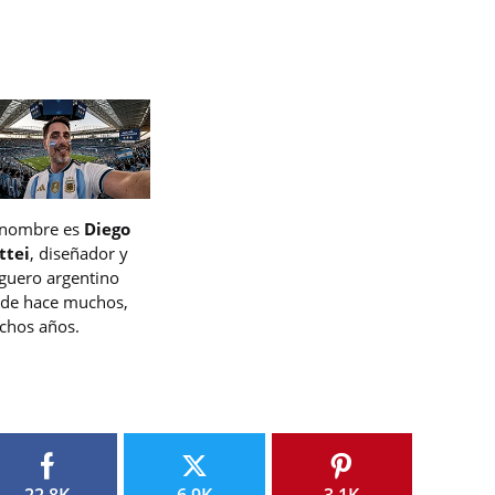
 nombre es
Diego
ttei
, diseñador y
guero argentino
de hace muchos,
hos años.
22.8K
6.9K
3.1K