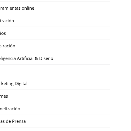
ramientas online
stración
cios
piración
eligencia Artificial & Diseño
keting Digital
mes
etización
as de Prensa