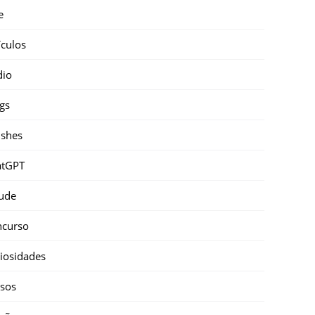
e
ículos
dio
gs
shes
atGPT
ude
ncurso
iosidades
sos