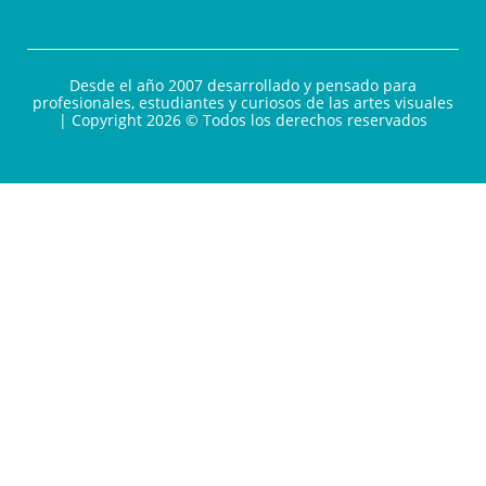
Desde el año 2007 desarrollado y pensado para
profesionales, estudiantes y curiosos de las artes visuales
| Copyright 2026 © Todos los derechos reservados