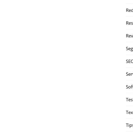
Red
Re
Rev
Seg
SE
Ser
Sof
Tes
Tex
Tip