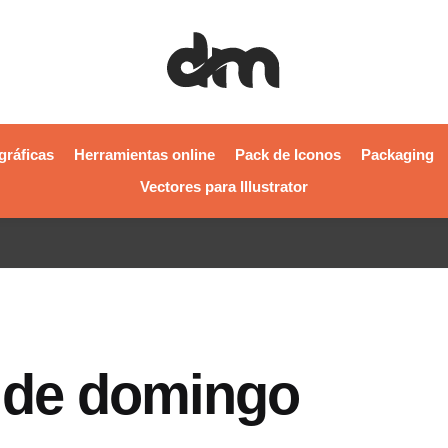
gráficas
Herramientas online
Pack de Iconos
Packaging
Vectores para Illustrator
s de domingo