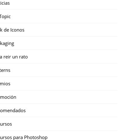
icias
Topic
k de Iconos
kaging
a reir un rato
terns
emios
omoción
comendados
ursos
ursos para Photoshop