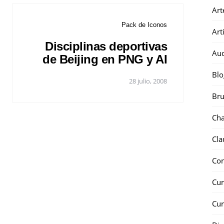
Art
Pack de Iconos
Art
Disciplinas deportivas
Au
de Beijing en PNG y AI
Blo
28 julio, 2008
Bru
Ch
Cla
Co
Cur
Cur