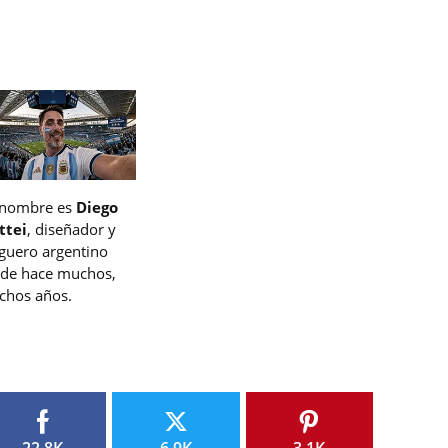
 nombre es
Diego
ttei
, diseñador y
guero argentino
de hace muchos,
hos años.
22.8K
6.9K
3.1K