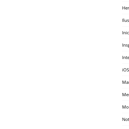
Her
Ilu
Ini
Ins
Int
iOS
Mar
Me
Mon
Not