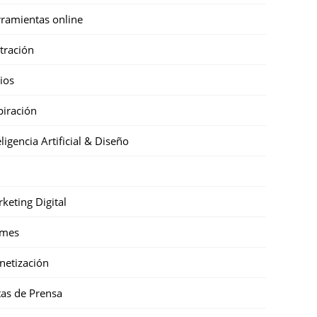
ramientas online
stración
cios
piración
eligencia Artificial & Diseño
keting Digital
mes
etización
as de Prensa