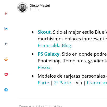
Diego Mattei
1 min
Skout
. Sitio al mejor estilo Blu
muchisimos enlaces interesantes
Esmeralda Blog
PS Galaxy
. Sitio en donde podr
Photoshop. Templates, gradient
Pesoa
Modelos de tarjetas personales 
Parte
|
2º Parte
– Vía |
Francesc
Comparte
esta publicación