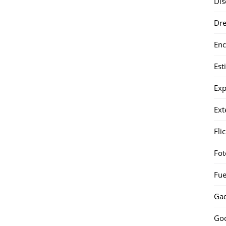
Dis
Dr
Enc
Est
Exp
Ext
Fli
Fot
Fue
Gad
Go