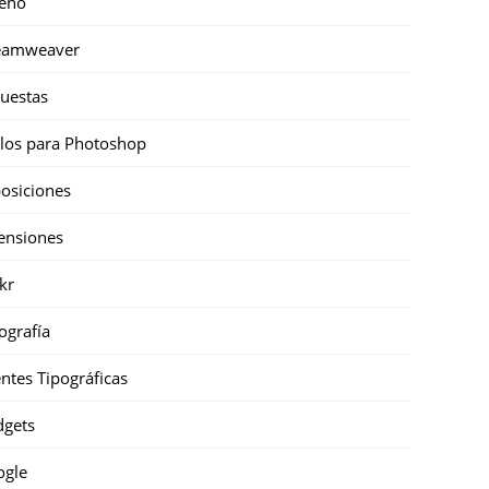
eño
eamweaver
uestas
ilos para Photoshop
osiciones
ensiones
ckr
ografía
ntes Tipográficas
gets
ogle