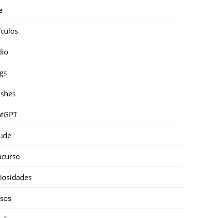
e
ículos
dio
gs
shes
atGPT
ude
ncurso
iosidades
sos