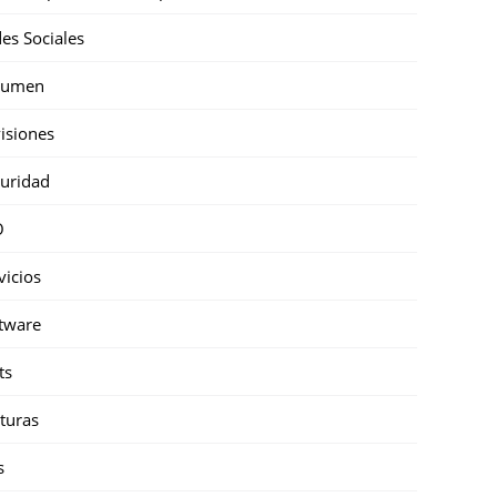
es Sociales
sumen
isiones
uridad
O
vicios
tware
ts
turas
s