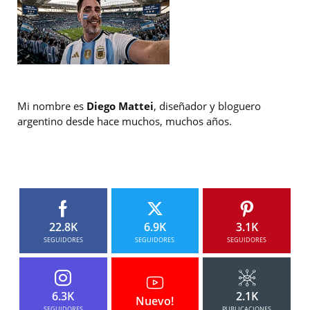
Mi nombre es
Diego Mattei
, diseñador y bloguero
argentino desde hace muchos, muchos años.
22.8K
6.9K
3.1K
SEGUIDORES
SEGUIDORES
SEGUIDORES
6.3K
2.1K
Nuevo!
SEGUIDORES
PUBLICACIONES