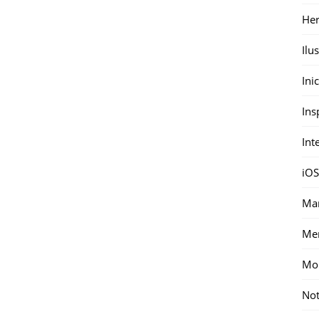
Her
Ilu
Ini
Ins
Int
iOS
Mar
Me
Mon
Not