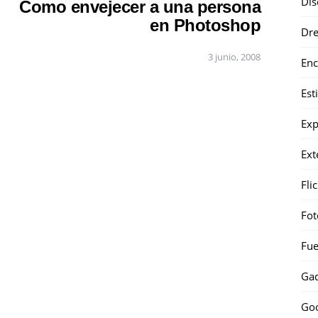
Dis
Como envejecer a una persona
en Photoshop
Dr
3 junio, 2008
Enc
Est
Exp
Ext
Fli
Fot
Fue
Gad
Go