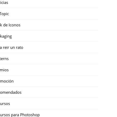
icias
Topic
k de Iconos
kaging
a reir un rato
terns
emios
omoción
comendados
ursos
ursos para Photoshop