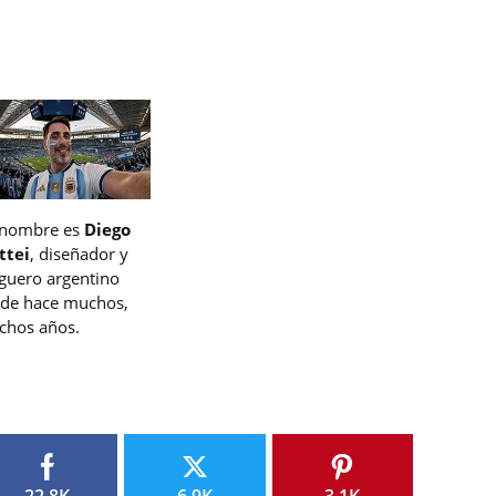
 nombre es
Diego
ttei
, diseñador y
guero argentino
de hace muchos,
hos años.
22.8K
6.9K
3.1K