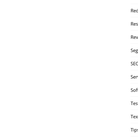
Red
Re
Rev
Seg
SE
Ser
Sof
Tes
Tex
Tip