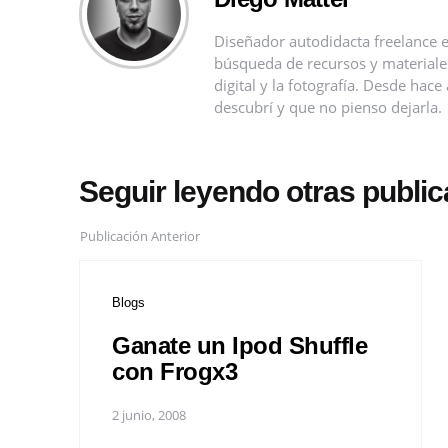
Diseñador autodidacta freelance e
búsqueda de recursos y materiales 
digital y la fotografía. Desde ha
descubrí y que no pienso dejarla.
Seguir leyendo otras publi
Publicación Anterior
Blogs
Ganate un Ipod Shuffle
con Frogx3
2 junio, 2008