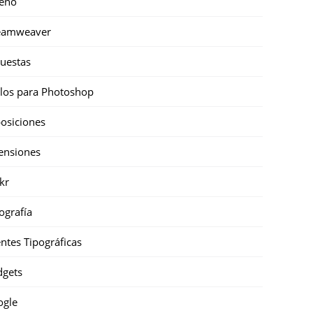
eño
eamweaver
uestas
ilos para Photoshop
osiciones
ensiones
ckr
ografía
ntes Tipográficas
gets
ogle