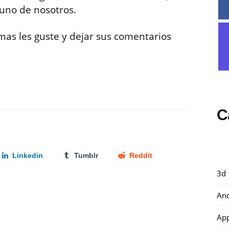
guno de nosotros.
e mas les guste y dejar sus comentarios
C
Linkedin
Tumblr
Reddit
3d
And
Ap