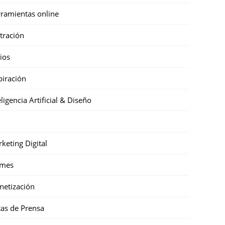
ramientas online
stración
cios
piración
eligencia Artificial & Diseño
keting Digital
mes
etización
as de Prensa