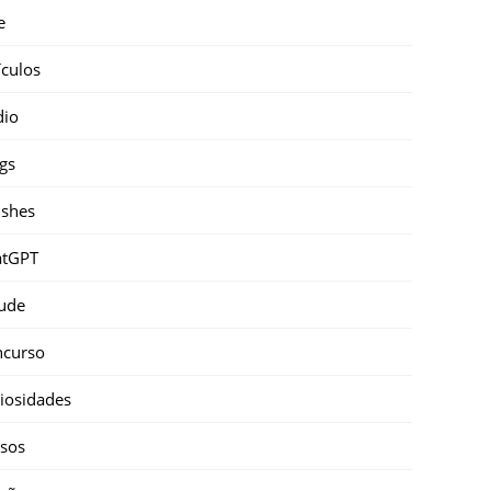
e
ículos
dio
gs
shes
atGPT
ude
ncurso
iosidades
sos