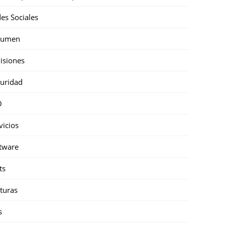
es Sociales
sumen
isiones
uridad
O
vicios
tware
ts
turas
s