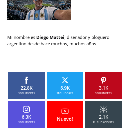
Mi nombre es
Diego Mattei
, diseñador y bloguero
argentino desde hace muchos, muchos años.
22.8K
6.9K
3.1K
SEGUIDORES
SEGUIDORES
SEGUIDORES
6.3K
2.1K
Nuevo!
SEGUIDORES
PUBLICACIONES