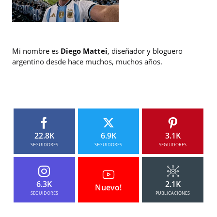
Mi nombre es
Diego Mattei
, diseñador y bloguero
argentino desde hace muchos, muchos años.
22.8K
6.9K
3.1K
SEGUIDORES
SEGUIDORES
SEGUIDORES
6.3K
2.1K
Nuevo!
SEGUIDORES
PUBLICACIONES