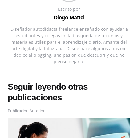
Escrito por
Diego Mattei
Diseñador autodidacta freelance ensañado con ayudar a
estudiantes y colegas en la búsqueda de recursos y
materiales útiles para el aprendizaje diario. Amante del
arte digital y la fotografía. Desde hace algunos años me
dedico al blogging, una pasión que descubrí y que no
pienso dejarla.
Seguir leyendo otras
publicaciones
Publicación Anterior