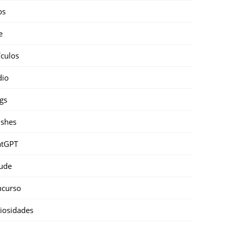
ps
e
ículos
dio
gs
shes
atGPT
ude
ncurso
iosidades