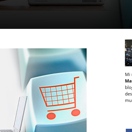
Mi
Ma
blo
des
muc