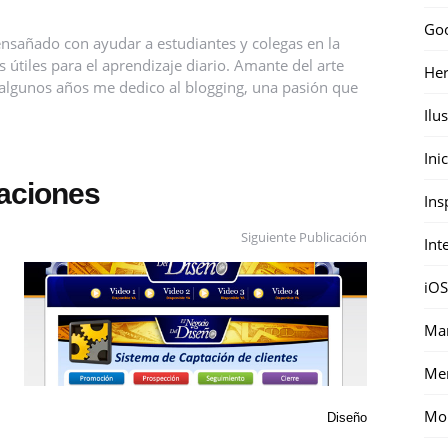
Go
nsañado con ayudar a estudiantes y colegas en la
útiles para el aprendizaje diario. Amante del arte
Her
ce algunos años me dedico al blogging, una pasión que
Ilu
Ini
caciones
Ins
Siguiente Publicación
Int
iOS
Mar
Me
Mon
Diseño