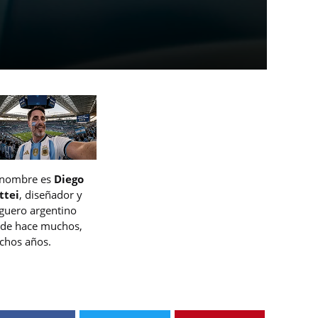
 nombre es
Diego
ttei
, diseñador y
guero argentino
de hace muchos,
hos años.