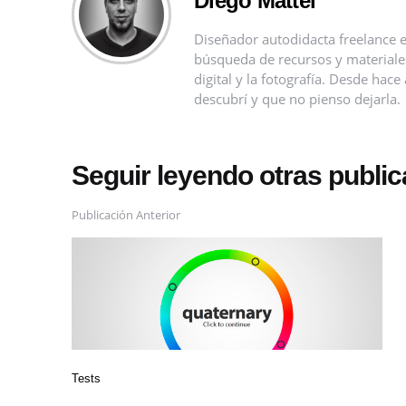
Diego Mattei
Diseñador autodidacta freelance e
búsqueda de recursos y materiales 
digital y la fotografía. Desde ha
descubrí y que no pienso dejarla.
Seguir leyendo otras publi
Publicación Anterior
Tests