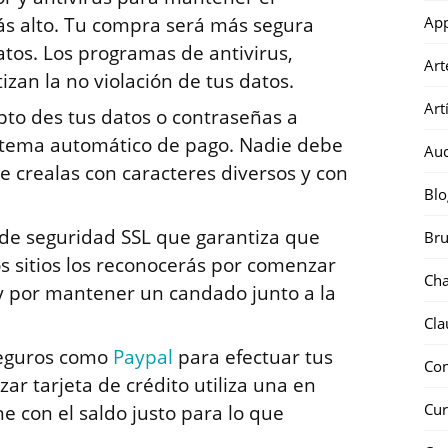
Ap
ás alto. Tu compra será más segura
tos. Los programas de antivirus,
Art
izan la no violación de tus datos.
Art
to des tus datos o contraseñas a
stema automático de pago. Nadie debe
Au
e crealas con caracteres diversos y con
Blo
 de seguridad SSL que garantiza que
Bru
os sitios los reconocerás por comenzar
Ch
 y por mantener un candado junto a la
Cla
seguros como
Paypal
para efectuar tus
Co
izar tarjeta de crédito utiliza una en
Cur
e con el saldo justo para lo que