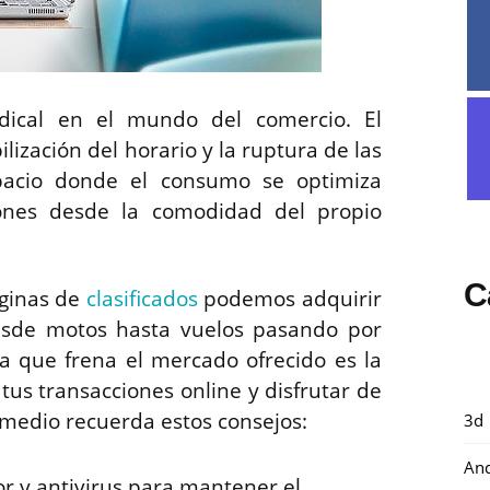
dical en el mundo del comercio. El
ilización del horario y la ruptura de las
pacio donde el consumo se optimiza
ones desde la comodidad del propio
C
áginas de
clasificados
podemos adquirir
 desde motos hasta vuelos pasando por
ra que frena el mercado ofrecido es la
tus transacciones online y disfrutar de
 medio recuerda estos consejos:
3d
And
r y antivirus para mantener el