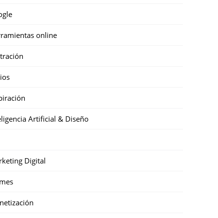
ogle
ramientas online
stración
cios
piración
eligencia Artificial & Diseño
keting Digital
mes
etización