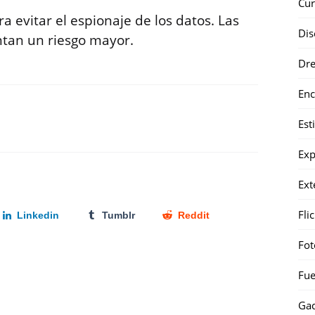
Cur
ra evitar el espionaje de los datos. Las
Dis
ntan un riesgo mayor.
Dr
Enc
Est
Exp
Ext
Fli
Linkedin
Tumblr
Reddit
Fot
Fue
Gad