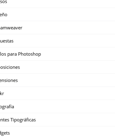
sos
eño
eamweaver
uestas
ilos para Photoshop
osiciones
ensiones
ckr
ografía
ntes Tipográficas
gets