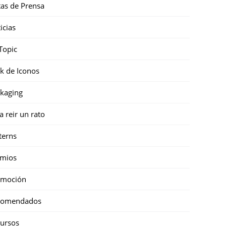
as de Prensa
icias
Topic
k de Iconos
kaging
a reir un rato
terns
emios
omoción
comendados
ursos