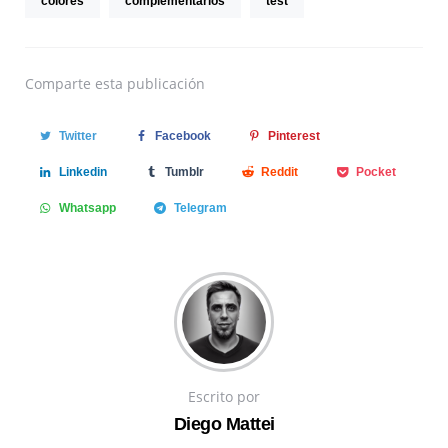
colores
complementarios
test
Comparte
esta publicación
Twitter
Facebook
Pinterest
Linkedin
Tumblr
Reddit
Pocket
Whatsapp
Telegram
Escrito por
Diego Mattei