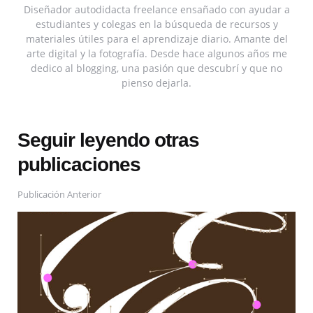
Diseñador autodidacta freelance ensañado con ayudar a
estudiantes y colegas en la búsqueda de recursos y
materiales útiles para el aprendizaje diario. Amante del
arte digital y la fotografía. Desde hace algunos años me
dedico al blogging, una pasión que descubrí y que no
pienso dejarla.
Seguir leyendo otras
publicaciones
Publicación Anterior