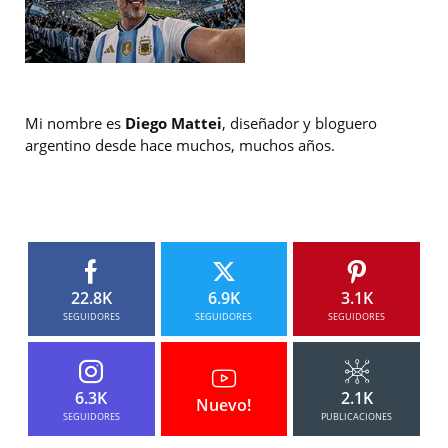
Mi nombre es
Diego Mattei
, diseñador y bloguero
argentino desde hace muchos, muchos años.
22.8K
6.9K
3.1K
SEGUIDORES
SEGUIDORES
SEGUIDORES
6.3K
2.1K
Nuevo!
SEGUIDORES
PUBLICACIONES