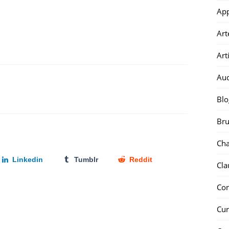
Ap
Art
Art
Au
Blo
Bru
Ch
Linkedin
Tumblr
Reddit
Cla
Co
Cur