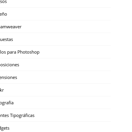
sos
eño
eamweaver
uestas
ilos para Photoshop
osiciones
ensiones
ckr
ografía
ntes Tipográficas
gets