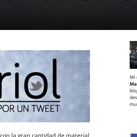
Mi
Ma
blo
des
muc
con la gran cantidad de material