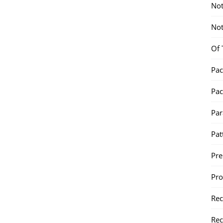
Not
Not
Of 
Pac
Pac
Par
Pat
Pr
Pr
Re
Rec