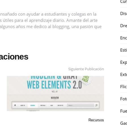
Cur
Dis
nsañado con ayudar a estudiantes y colegas en la
útiles para el aprendizaje diario. Amante del arte
Dr
ce algunos años me dedico al blogging, una pasión que
Enc
Est
caciones
Exp
Siguiente Publicación
Ext
Fli
Fot
Fue
Recursos
Gad