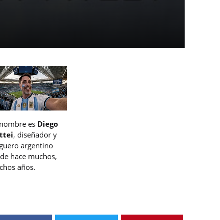
 nombre es
Diego
ttei
, diseñador y
guero argentino
de hace muchos,
hos años.