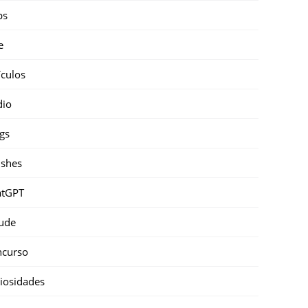
ps
e
ículos
dio
gs
shes
atGPT
ude
ncurso
iosidades