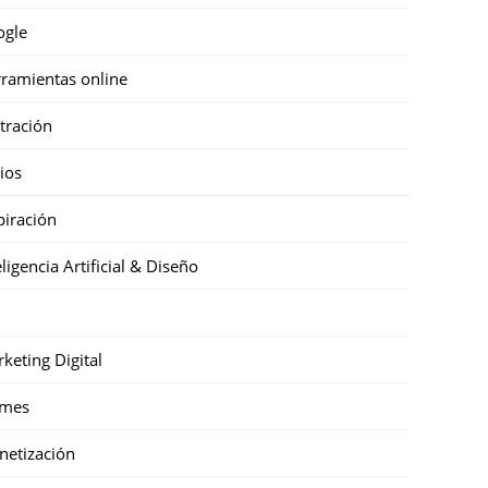
ogle
ramientas online
stración
cios
piración
eligencia Artificial & Diseño
keting Digital
mes
etización