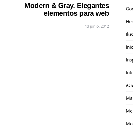
Modern & Gray. Elegantes
Go
elementos para web
Her
13 junio, 2012
Ilu
Ini
Ins
Int
iOS
Mar
Me
Mon