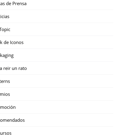
as de Prensa
icias
Topic
k de Iconos
kaging
a reir un rato
terns
emios
omoción
comendados
ursos