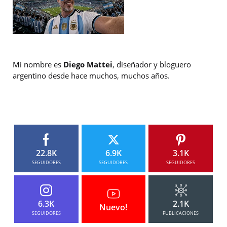
Mi nombre es
Diego Mattei
, diseñador y bloguero
argentino desde hace muchos, muchos años.
22.8K
6.9K
3.1K
SEGUIDORES
SEGUIDORES
SEGUIDORES
6.3K
2.1K
Nuevo!
SEGUIDORES
PUBLICACIONES