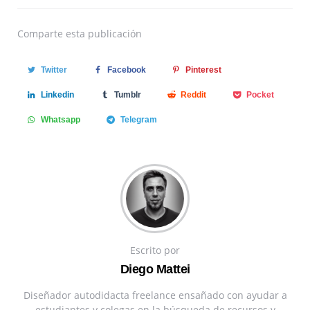
Comparte
esta publicación
Twitter
Facebook
Pinterest
Linkedin
Tumblr
Reddit
Pocket
Whatsapp
Telegram
Escrito por
Diego Mattei
Diseñador autodidacta freelance ensañado con ayudar a
estudiantes y colegas en la búsqueda de recursos y