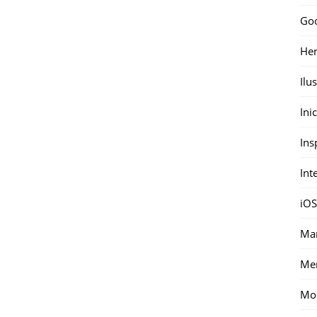
Go
Her
Ilu
Ini
Ins
Int
iOS
Mar
Me
Mon