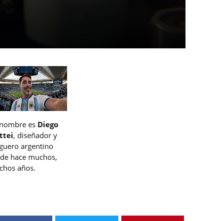
 nombre es
Diego
ttei
, diseñador y
guero argentino
de hace muchos,
hos años.