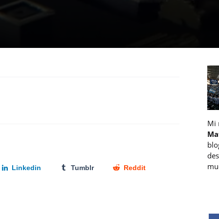
Mi
Ma
blo
des
muc
Linkedin
Tumblr
Reddit