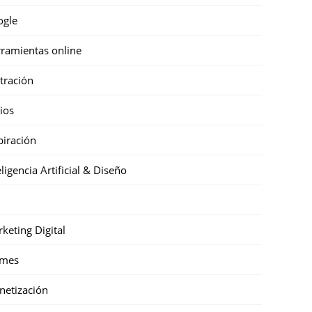
ogle
ramientas online
stración
cios
piración
eligencia Artificial & Diseño
keting Digital
mes
etización