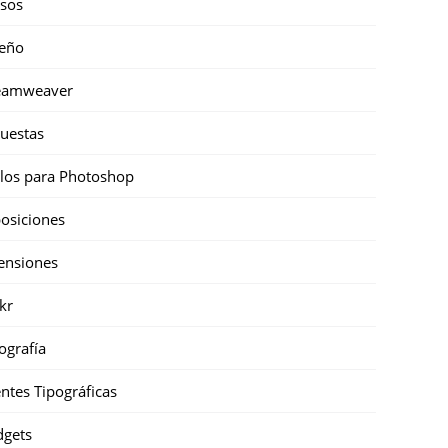
sos
eño
eamweaver
uestas
ilos para Photoshop
osiciones
ensiones
ckr
ografía
ntes Tipográficas
gets