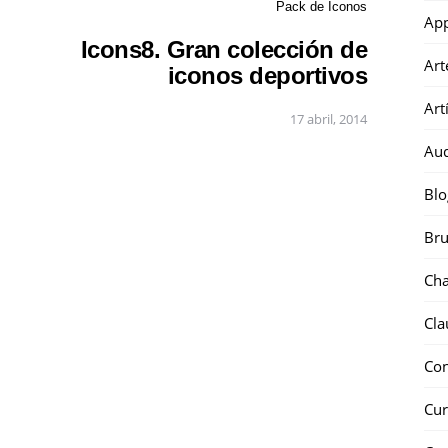
Pack de Iconos
Ap
Icons8. Gran colección de
Art
iconos deportivos
Art
17 abril, 2014
Au
Blo
Bru
Ch
Cla
Co
Cur