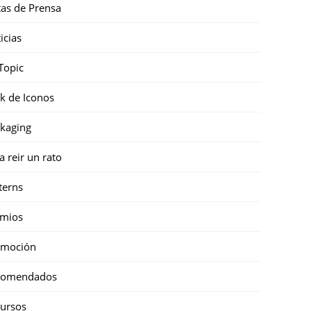
as de Prensa
icias
Topic
k de Iconos
kaging
a reir un rato
terns
emios
omoción
comendados
ursos