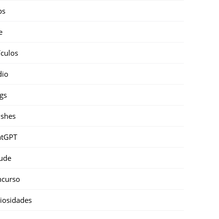
ps
e
ículos
dio
gs
shes
atGPT
ude
ncurso
iosidades