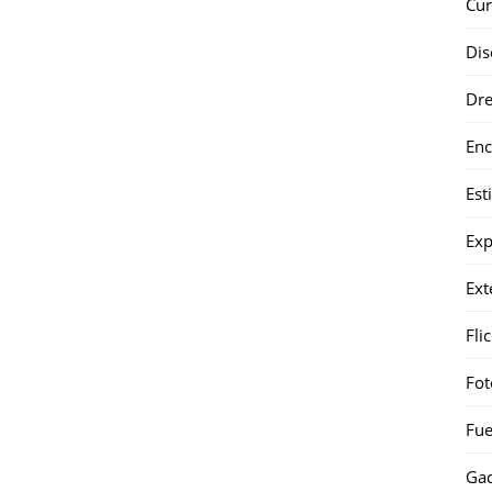
Cur
Dis
Dr
Enc
Est
Exp
Ext
Fli
Fot
Fue
Gad