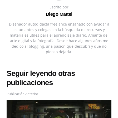
Escrito por
Diego Mattei
Diseñador autodidacta freelance ensañado con ayudar a
estudiantes y colegas en la búsqueda de recursos y
materiales útiles para el aprendizaje diario. Amante del
arte digital y la fotografía. Desde hace algunos años me
dedico al blogging, una pasión que descubrí y que no
pienso dejarla.
Seguir leyendo otras
publicaciones
Publicación Anterior