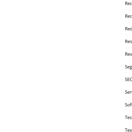
Rec
Rec
Red
Re
Rev
Seg
SE
Ser
Sof
Tes
Tex