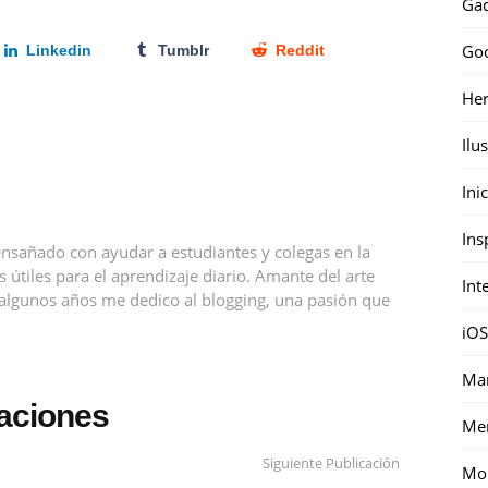
Gad
Go
Linkedin
Tumblr
Reddit
Her
Ilu
Ini
Ins
nsañado con ayudar a estudiantes y colegas en la
útiles para el aprendizaje diario. Amante del arte
Int
ce algunos años me dedico al blogging, una pasión que
iOS
Mar
caciones
Me
Siguiente Publicación
Mon