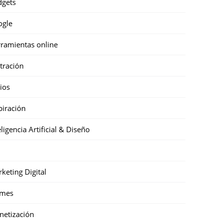
gets
ogle
ramientas online
stración
cios
piración
eligencia Artificial & Diseño
keting Digital
mes
etización