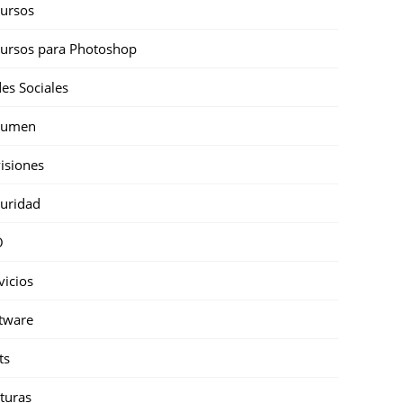
ursos
ursos para Photoshop
es Sociales
sumen
isiones
uridad
O
vicios
tware
ts
turas