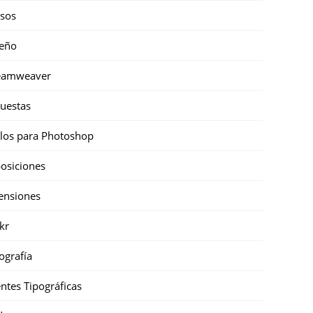
sos
eño
eamweaver
uestas
ilos para Photoshop
osiciones
ensiones
ckr
ografía
ntes Tipográficas