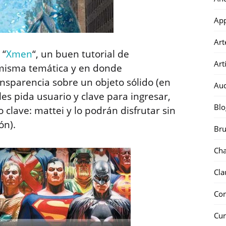
Ap
Art
 “
Xmen
“, un buen tutorial de
Art
 misma temática y en donde
nsparencia sobre un objeto sólido (en
Au
s pida usuario y clave para ingresar,
Blo
clave: mattei y lo podrán disfrutar sin
ón).
Bru
Ch
Cla
Co
Cur