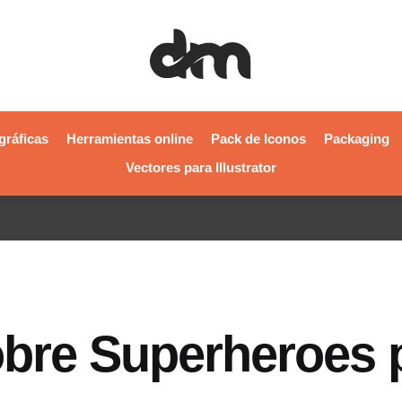
gráficas
Herramientas online
Pack de Iconos
Packaging
Vectores para Illustrator
sobre Superheroes 