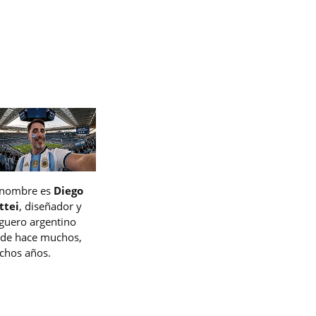
 nombre es
Diego
ttei
, diseñador y
guero argentino
de hace muchos,
hos años.