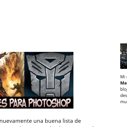
Mi
Ma
blo
des
muc
nuevamente una buena lista de