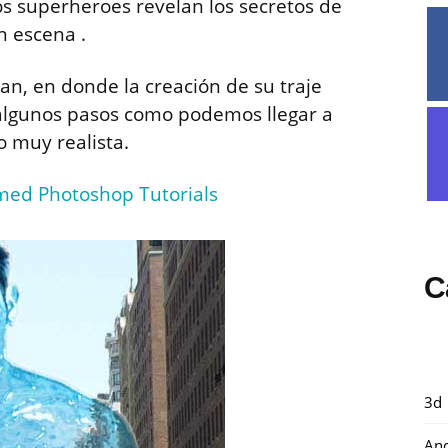
los superheroes revelan los secretos de
n escena .
an, en donde la creación de su traje
 algunos pasos como podemos llegar a
o muy realista.
med Photoshop Tutorials
C
3d
And