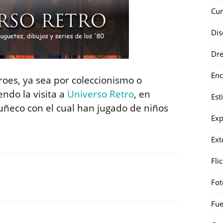
Cur
Dis
Dr
Enc
eroes, ya sea por coleccionismo o
ndo la visita a
Universo Retro
, en
Est
eco con el cual han jugado de niños
Exp
Ext
Fli
Fot
Fue