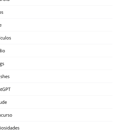
ps
e
ículos
dio
gs
shes
atGPT
ude
ncurso
iosidades