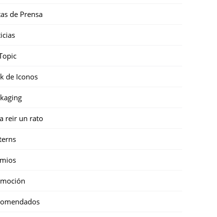
as de Prensa
icias
Topic
k de Iconos
kaging
a reir un rato
terns
emios
omoción
comendados