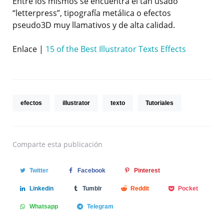
Entre los mismos se encuentra el tan usado
“letterpress”, tipografía metálica o efectos
pseudo3D muy llamativos y de alta calidad.
Enlace |
15 of the Best Illustrator Texts Effects
efectos
illustrator
texto
Tutoriales
Comparte
esta publicación
Twitter
Facebook
Pinterest
Linkedin
Tumblr
Reddit
Pocket
Whatsapp
Telegram