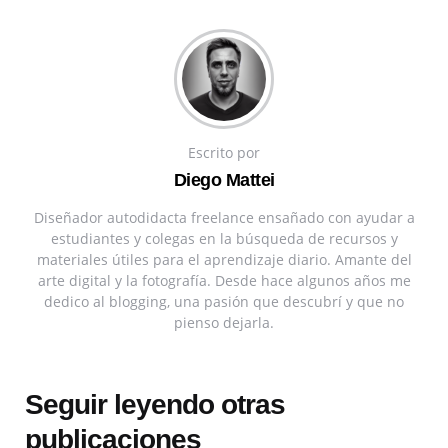
Escrito por
Diego Mattei
Diseñador autodidacta freelance ensañado con ayudar a
estudiantes y colegas en la búsqueda de recursos y
materiales útiles para el aprendizaje diario. Amante del
arte digital y la fotografía. Desde hace algunos años me
dedico al blogging, una pasión que descubrí y que no
pienso dejarla.
Seguir leyendo otras
publicaciones