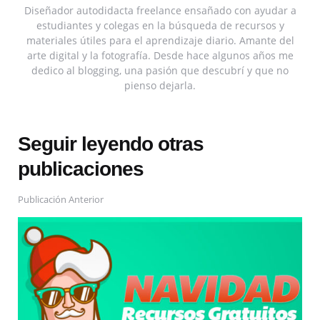
Diseñador autodidacta freelance ensañado con ayudar a
estudiantes y colegas en la búsqueda de recursos y
materiales útiles para el aprendizaje diario. Amante del
arte digital y la fotografía. Desde hace algunos años me
dedico al blogging, una pasión que descubrí y que no
pienso dejarla.
Seguir leyendo otras
publicaciones
Publicación Anterior