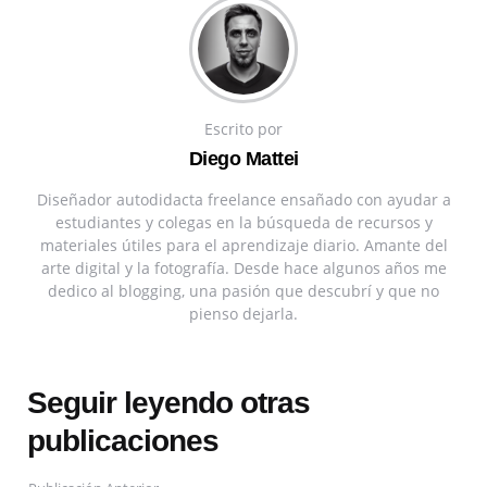
Escrito por
Diego Mattei
Diseñador autodidacta freelance ensañado con ayudar a
estudiantes y colegas en la búsqueda de recursos y
materiales útiles para el aprendizaje diario. Amante del
arte digital y la fotografía. Desde hace algunos años me
dedico al blogging, una pasión que descubrí y que no
pienso dejarla.
Seguir leyendo otras
publicaciones