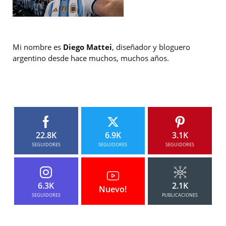
Mi nombre es
Diego Mattei
, diseñador y bloguero
argentino desde hace muchos, muchos años.
22.8K
6.9K
3.1K
SEGUIDORES
SEGUIDORES
SEGUIDORES
6.3K
2.1K
Nuevo!
SEGUIDORES
PUBLICACIONES