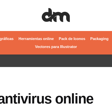
gráficas
Herramientas online
Pack de Iconos
Packaging
Vectores para Illustrator
antivirus online