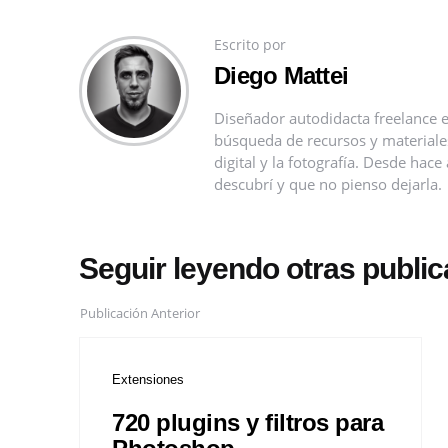
Escrito por
Diego Mattei
Diseñador autodidacta freelance e
búsqueda de recursos y materiales 
digital y la fotografía. Desde ha
descubrí y que no pienso dejarla.
Seguir leyendo otras publi
Publicación Anterior
Extensiones
720 plugins y filtros para