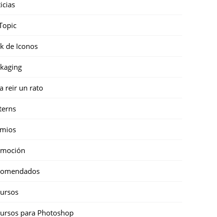
icias
Topic
k de Iconos
kaging
a reir un rato
terns
emios
omoción
comendados
ursos
ursos para Photoshop