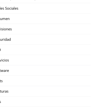
es Sociales
sumen
isiones
uridad
O
vicios
tware
ts
turas
s