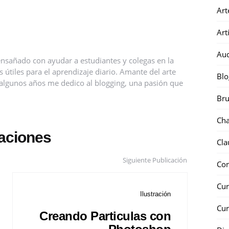
Art
Art
Au
nsañado con ayudar a estudiantes y colegas en la
útiles para el aprendizaje diario. Amante del arte
Blo
ce algunos años me dedico al blogging, una pasión que
Bru
Ch
caciones
Cla
Siguiente Publicación
Co
Cur
Ilustración
Cur
Creando Particulas con