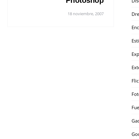
Photoshop
Dis
Dr
18 noviembre, 2007
Enc
Est
Exp
Ext
Fli
Fot
Fue
Gad
Go