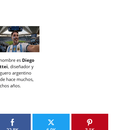
 nombre es
Diego
ttei
, diseñador y
guero argentino
de hace muchos,
hos años.
22.8K
6.9K
3.1K