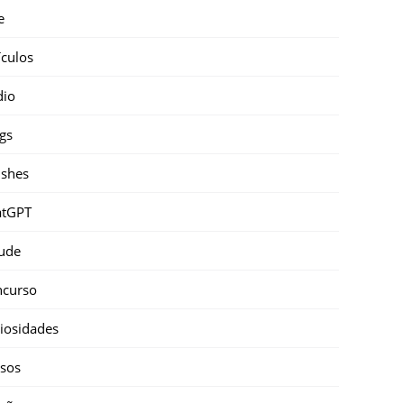
e
ículos
dio
gs
shes
atGPT
ude
ncurso
iosidades
sos