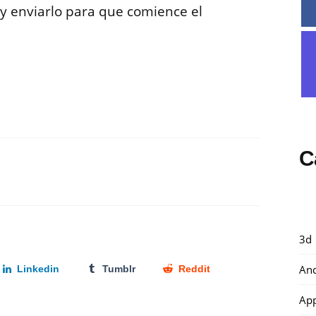
 y enviarlo para que comience el
C
3d
And
Linkedin
Tumblr
Reddit
Ap