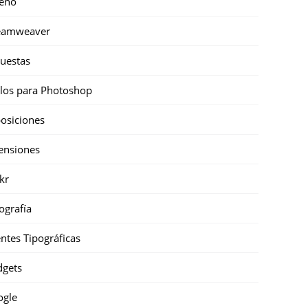
eño
eamweaver
uestas
ilos para Photoshop
osiciones
ensiones
ckr
ografía
ntes Tipográficas
gets
ogle