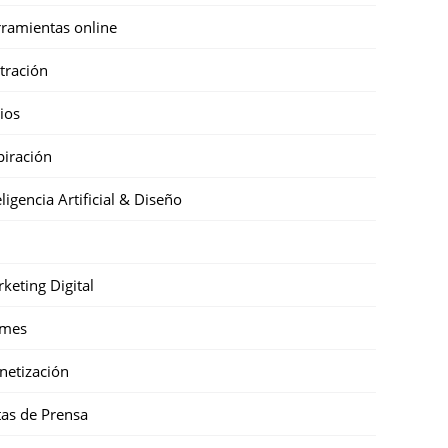
ramientas online
stración
cios
piración
eligencia Artificial & Diseño
keting Digital
mes
etización
as de Prensa