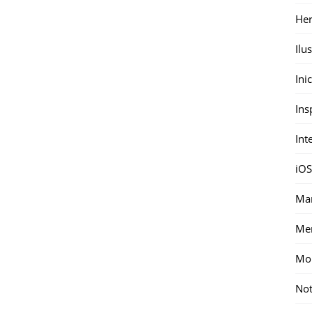
Her
Ilu
Ini
Ins
Int
iOS
Mar
Me
Mon
Not