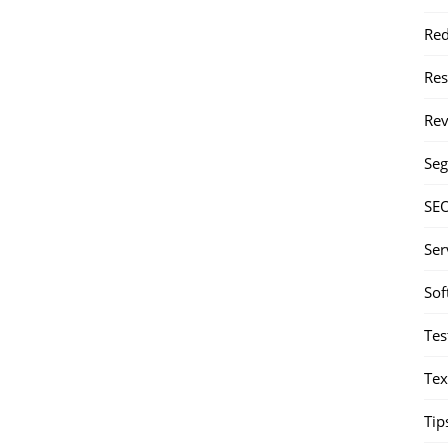
Red
Re
Rev
Seg
SE
Ser
Sof
Tes
Tex
Tip