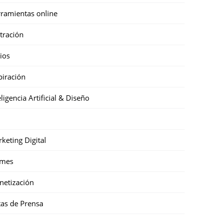
ramientas online
stración
cios
piración
eligencia Artificial & Diseño
keting Digital
mes
etización
as de Prensa