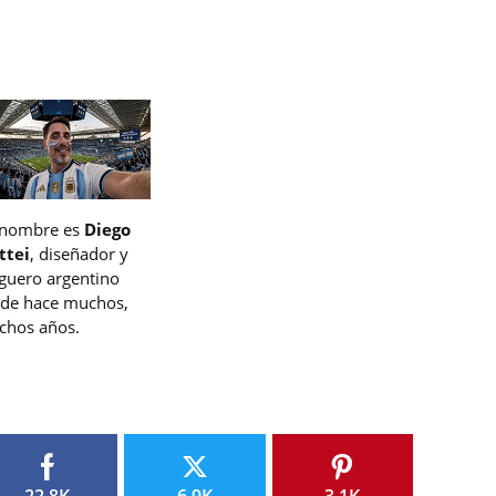
 nombre es
Diego
ttei
, diseñador y
guero argentino
de hace muchos,
hos años.
22.8K
6.9K
3.1K