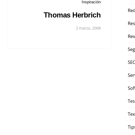
Inspiración
Red
Thomas Herbrich
Re
2 marzo, 2008
Rev
Seg
SE
Ser
Sof
Tes
Tex
Tip