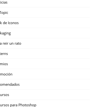
icias
Topic
k de Iconos
kaging
a reir un rato
terns
emios
omoción
comendados
ursos
ursos para Photoshop