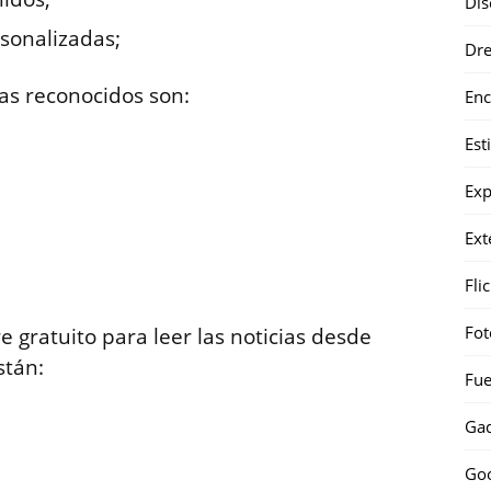
Dis
rsonalizadas;
Dr
as reconocidos son:
Enc
Est
Exp
Ext
Fli
Fot
 gratuito para leer las noticias desde
stán:
Fue
Gad
Go