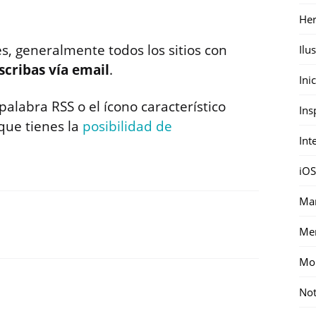
Her
s, generalmente todos los sitios con
Ilu
scribas vía email
.
Ini
alabra RSS o el ícono característico
Ins
 que tienes la
posibilidad de
Int
iOS
Mar
Me
Mon
Not