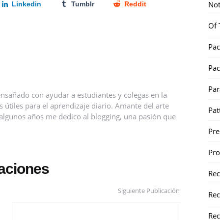
Not
Linkedin
Tumblr
Reddit
Of 
Pac
Pac
Par
nsañado con ayudar a estudiantes y colegas en la
útiles para el aprendizaje diario. Amante del arte
Pat
ce algunos años me dedico al blogging, una pasión que
Pr
Pr
caciones
Re
Siguiente Publicación
Rec
Rec