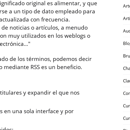
gnificado original es alimentar, y que
Art
rirse a un tipo de dato empleado para
Art
actualizada con frecuencia.
s de noticias o artículos, a menudo
Au
n muy utilizados en los weblogs o
lectrónica…"
Blo
Bru
cado de los términos, podemos decir
io mediante RSS es un beneficio.
Ch
Cla
 titulares y expandir el que nos
Co
Cur
s en una sola interface y por
Cur
nidos;