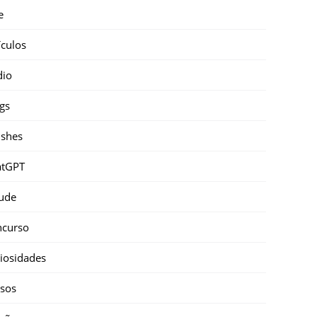
e
ículos
dio
gs
shes
atGPT
ude
ncurso
iosidades
sos