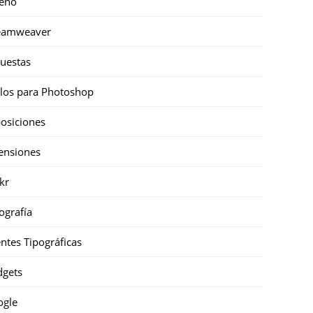
eño
eamweaver
uestas
ilos para Photoshop
osiciones
ensiones
ckr
ografía
ntes Tipográficas
gets
ogle