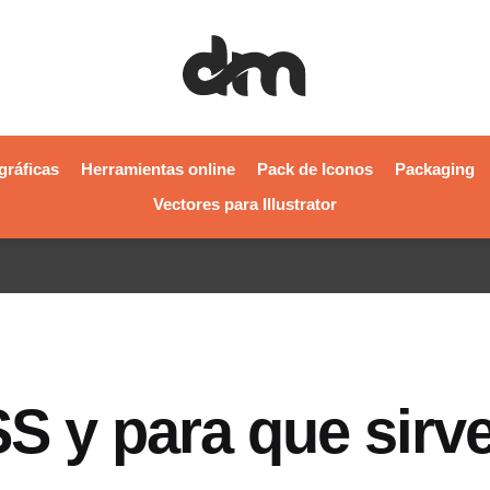
gráficas
Herramientas online
Pack de Iconos
Packaging
Vectores para Illustrator
S y para que sirv