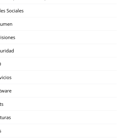
es Sociales
sumen
isiones
uridad
O
vicios
tware
ts
turas
s